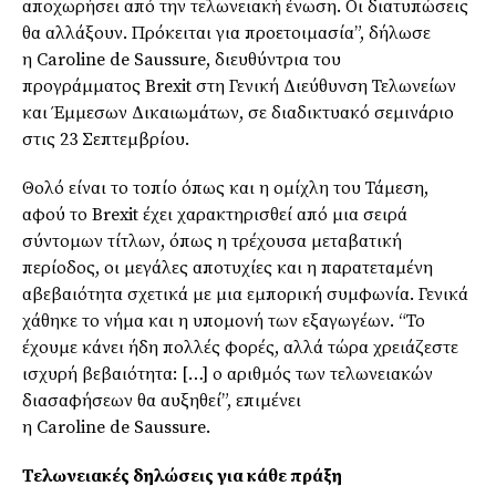
αποχωρήσει από την τελωνειακή ένωση. Οι διατυπώσεις
θα αλλάξουν. Πρόκειται για προετοιμασία”, δήλωσε
η Caroline de Saussure, διευθύντρια του
προγράμματος Brexit στη Γενική Διεύθυνση Τελωνείων
και Έμμεσων Δικαιωμάτων, σε διαδικτυακό σεμινάριο
στις 23 Σεπτεμβρίου.
Θολό είναι το τοπίο όπως και η ομίχλη του Τάμεση,
αφού το
Brexit
έχει χαρακτηρισθεί από μια σειρά
σύντομων τίτλων, όπως η τρέχουσα μεταβατική
περίοδος, οι μεγάλες αποτυχίες και η παρατεταμένη
αβεβαιότητα σχετικά με μια εμπορική συμφωνία. Γενικά
χάθηκε το νήμα και η υπομονή των
εξαγωγέων
. “Το
έχουμε κάνει ήδη πολλές φορές, αλλά τώρα χρειάζεστε
ισχυρή βεβαιότητα: […] ο αριθμός των τελωνειακών
διασαφήσεων θα αυξηθεί”, επιμένει
η
Caroline
de
Saussure
.
Τελωνειακές δηλώσεις για κάθε πράξη