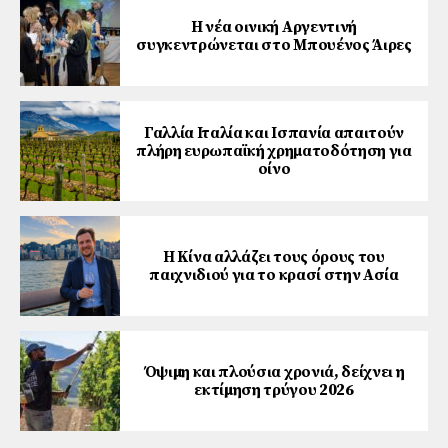
Η νέα οινική Αργεντινή
συγκεντρώνεται στο Μπουένος Άιρες
Γαλλία Ιταλία και Ισπανία απαιτούν
πλήρη ευρωπαϊκή χρηματοδότηση για
οίνο
Η Κίνα αλλάζει τους όρους του
παιχνιδιού για το κρασί στην Ασία
Όψιµη και πλούσια χρονιά, δείχνει η
εκτίµηση τρύγου 2026