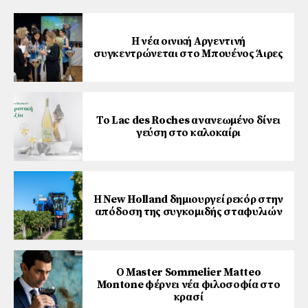
Η νέα οινική Αργεντινή
συγκεντρώνεται στο Μπουένος Άιρες
Το Lac des Roches ανανεωμένο δίνει
γεύση στο καλοκαίρι
Η New Holland δημιουργεί ρεκόρ στην
απόδοση της συγκομιδής σταφυλιών
Ο Master Sommelier Matteo
Montone φέρνει νέα φιλοσοφία στο
κρασί