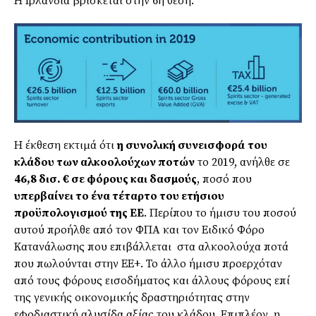
Η Ιρλανδία βρίσκεται στην 6η θέση.
Η έκθεση εκτιμά ότι
η συνολική συνεισφορά
του
κλάδου των αλκοολούχων ποτών
το 2019, ανήλθε σε
46,8 δισ. € σε φόρους και δασμούς
, ποσό που
υπερβαίνει το ένα τέταρτο του ετήσιου
προϋπολογισμού της ΕΕ
. Περίπου το ήμισυ του ποσού
αυτού προήλθε από τον ΦΠΑ και τον Ειδικό Φόρο
Κατανάλωσης που επιβάλλεται στα αλκοολούχα ποτά
που πωλούνται στην ΕΕ+. Το άλλο ήμισυ προερχόταν
από τους φόρους εισοδήματος και άλλους φόρους επί
της γενικής οικονομικής δραστηριότητας στην
εφοδιαστική αλυσίδα αξίας του κλάδου. Επιπλέον, η