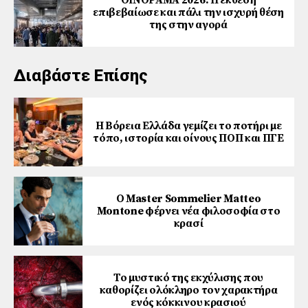
επιβεβαίωσε και πάλι την ισχυρή θέση
της στην αγορά
Διαβάστε Επίσης
Η Βόρεια Ελλάδα γεμίζει το ποτήρι με
τόπο, ιστορία και οίνους ΠΟΠ και ΠΓΕ
Ο Master Sommelier Matteo
Montone φέρνει νέα φιλοσοφία στο
κρασί
Το μυστικό της εκχύλισης που
καθορίζει ολόκληρο τον χαρακτήρα
ενός κόκκινου κρασιού