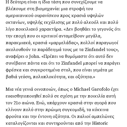
Η δεύτερη είναι η ίδια τάση που συνεχίζουμε να
βλέπουμε στη βιομηχανία: μια στροφή του
αμερικανικού ουρανίσκου προς κρασιά υψηλών
οκτανίων, υψηλής εκχύλισης με πολύ αλκοόλ και πολύ
λίγο ποικιλιακό χαρακτήρα. «Δεν βοηθάει το γεγονός ότι
την εποχή που οι κριτικοί ανταμείβουν μεγάλα,
παρακμιακά, κρασιά «μαρμελάδας», πολλοί παραγωγοί
ακολουθούν το παράδειγμά τους με τα Zinfandel τους»,
αναφέρει ο John. «Πρέπει να θυμόμαστε ότι αυτό δεν
συνέβαινε πάντα και ότι το Zinfandel μπορεί να παράγει
φρέσκα και συγκροτημένα στυλ, που είναι γεμάτα με
βαθιά γεύση, πολυπλοκότητα, και οξύτητα.»
Μια νέα γενιά οινοποιών, όπως ο Michael Garofolo έχει
ευαισθητοποιηθεί πολύ σε σχέση με την ποικιλία αυτή
τον 21ο αιώνα. Ενώ, υπάρχουν κρασιά στην αγορά που
κλίνουν πολύ στην πρώιμη συγκομιδή, τα κόκκινα
φρούτα και την έντονη οξύτητα. Οι παλιοί αμπελώνες
καταλογίζονται και συντηρούνται από την Historic