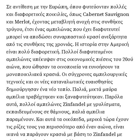
Σε αντίθεση με την Ευρώπη, όπου φυτεύονταν πολλές
και διαφορετικές ποικιλίες, όπως Cabernet Sauvignon
και Merlot, έχοντας μεταβλητή ανοχή στις συνθήκες
τρύγου, έτσι ένας αμπελώνας που έχει διαφυτευτεί
μπορεί να αποδώσει συναρπαστικό κρασί ανεξάρτητα
από τις συνθήκες της χρονιάς. Η ιστορία στην Αμερική
είναι πολύ διαφορετική. Πολλοί διαφυτευμένοι
αμπελώνες υπέκυψαν στις οικονομικές πιέσεις του 20ού
αιώνα, που ώθησαν τα οινοποιεία να ευνοήσουν τα
μονοποικιλιακά κρασιά. Οι σύγχρονες αμπελουργικές
τεχνικές και οι νέες καταναλωτικές ευαισθησίες
δημιούργησαν ένα νέο τοπίο. Παλιά, μικτά μαύρα
αμπέλια τραβήχτηκαν και ξαναφυτεύτηκαν. Παρόλα
αυτά, πολλοί αμπελώνες Zinfandel με γρυλίσματα,
εκπαιδευμένους σε θάμνους, παλιά αμπέλια
παραμένουν. Και αυτά τα οικόπεδα, μερικά τώρα έχουν
τις ρίζες τους για περισσότερο από έναν αιώνα, είναι
ικανά να παράγουν κρασιά με βάση το Zinfandel με