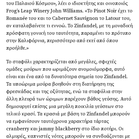
του Παλαιού Κόσμου», λέει ο ιδιοκτήτης και οινοποιός
Frog’s Leap Winery John Williams. «Το Pinot Noir έχει το
Romanée του και το Cabernet Sauvignon το Latour του,
αν καταλαβαίνετε τι εννοώ. Το Zinfandel, με τη μοναδική
πρόσφατη γονική του ταυτότητα, παραμένει το πρότυπο
στην Καλιφόρνια, περισσότερο από εκεί από όπου
προήλθε.»
Το σταφύλι χαρακτηρίζεται από μεγάλες, σφιχτές
ομάδες μούρων που ωριμάζουν ανομοιόμορφα, αυτό
είναι και ένα από τα δυνατότερα σημεία του Zinfandel.
Τα υποώριμα μούρα βοηθούν στη διατήρηση της
φρεσκάδας και της οξύτητας, ενώ τα σταφύλια στην
άλλη πλευρά των ώριμων παρέχουν βάθος γεύσης. Αυτό
δημιουργεί επίσης μια μεγάλη ποικιλία γεύσεων στο
τελικό κρασί. Τα κρασιά με βάση το Zinfandel μπορούν
να εμφανίσουν ταυτόχρονα χαρακτήρα τάρτας
cranberry και jammy blackberry στο ίδιο ποτήρι. Οι
αλμυρές, καπνιστές νότες μπορούν να συνδυάζονται με