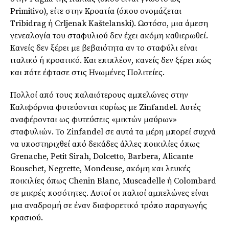
Primitivo), είτε στην Κροατία (όπου ονομάζεται
Tribidrag ή Crljenak Kaštelanski). Ωστόσο, μια άμεση
γενεαλογία του σταφυλιού δεν έχει ακόμη καθιερωθεί.
Κανείς δεν ξέρει με βεβαιότητα αν το σταφύλι είναι
ιταλικό ή κροατικό. Και επιπλέον, κανείς δεν ξέρει πώς
και πότε έφτασε στις Ηνωμένες Πολιτείες.
Πολλοί από τους παλαιότερους αμπελώνες στην
Καλιφόρνια φυτεύονται κυρίως με Zinfandel. Αυτές
αναφέρονται ως φυτεύσεις «μικτών μαύρων»
σταφυλιών. Το Zinfandel σε αυτά τα μέρη μπορεί συχνά
να υποστηριχθεί από δεκάδες άλλες ποικιλίες όπως
Grenache, Petit Sirah, Dolcetto, Barbera, Alicante
Bouschet, Negrette, Mondeuse, ακόμη και λευκές
ποικιλίες όπως Chenin Blanc, Muscadelle ή Colombard
σε μικρές ποσότητες. Αυτοί οι παλιοί αμπελώνες είναι
μια αναδρομή σε έναν διαφορετικό τρόπο παραγωγής
κρασιού.