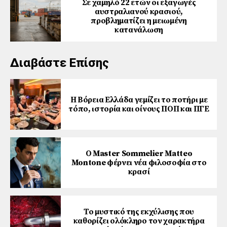
Σε χαμηλό 22 ετών οι εξαγωγές
αυστραλιανού κρασιού,
προβληματίζει η μειωμένη
κατανάλωση
Διαβάστε Επίσης
Η Βόρεια Ελλάδα γεμίζει το ποτήρι με
τόπο, ιστορία και οίνους ΠΟΠ και ΠΓΕ
Ο Master Sommelier Matteo
Montone φέρνει νέα φιλοσοφία στο
κρασί
Το μυστικό της εκχύλισης που
καθορίζει ολόκληρο τον χαρακτήρα