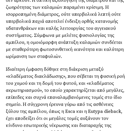
δεν αρκούν. Η οπτική αξιολόγηση της διαμέτρου και της
ζωηρότητας των καλαμιών παραμένει κρίσιμη. Η
ισορροπημένη διάμετρος, ούτε υπερβολικά λεπτή ούτε
υπερβολικά παχιά αποτελεί ένδειξη ορθής κατανομής
υδατανθράκων και καλής λειτουργίας του αγγειακού
συστήματος. Σύμφωνα με μελέτες φυσιολογίας της
αμπέλου, η ομοιόμορφη ανάπτυξη καλαμιών συνδέεται
με σταθερότερη φωτοσυνθετική ικανότητα και καλύτερη
ωρίμανση των σταφυλιών.
Ιδιαίτερη έμφαση δόθηκε στη διάκριση μεταξύ
«κλαδέματος διακλάδωσης», που σέβεται τη φυσική ροή
του χυμού και τη δομή του φυτού, και «κλαδέματος
ακρωτηριασμού», το οποίο χαρακτηρίζεται από μεγάλες,
επίπεδες και συχνά επαναλαμβανόμενες τομές στο ίδιο
σημείο. Η σύγχρονη έρευνα γύρω από τις ασθένειες
ξύλου της αμπέλου, όπως η Esca και η Eutypa dieback,
έχει αποδείξει ότι οι μεγάλες τομές αυξάνουν τον
κίνδυνο εσωτερικής νέκρωσης και διαταραχής της