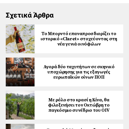
Σχετικά Άρθρα
Το Μπορντό επαναπροσδιορίζει το
ιστορικό «Claret» στοχεύοντας στη
νέα γενιά οινόφιλων
Αγορά δύο ταχυτήτων σε σκηνικό
υποχώρησης για τις εξαγωγές
ευρωπαϊκών οίνων ΠΟΠ
Με ρόλο στο κρασί η Κίνα, θα
φιλοξενήσει τον Οκτώβρη το
παγκόσμιο συνέδριο του ΟΙV