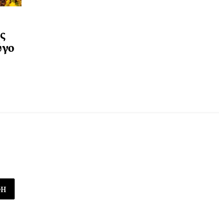
ς
ύγο