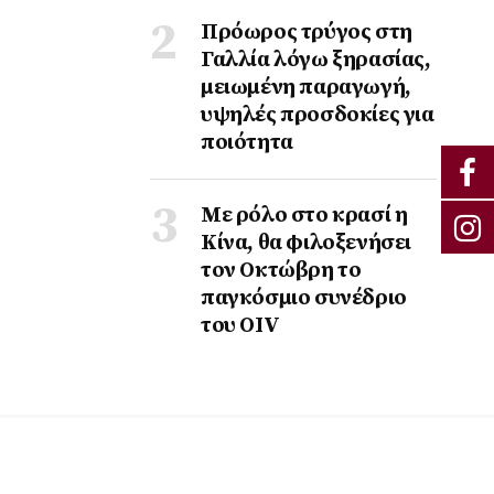
Πρόωρος τρύγος στη
Γαλλία λόγω ξηρασίας,
μειωμένη παραγωγή,
υψηλές προσδοκίες για
ποιότητα
Με ρόλο στο κρασί η
Κίνα, θα φιλοξενήσει
τον Οκτώβρη το
παγκόσμιο συνέδριο
του ΟΙV