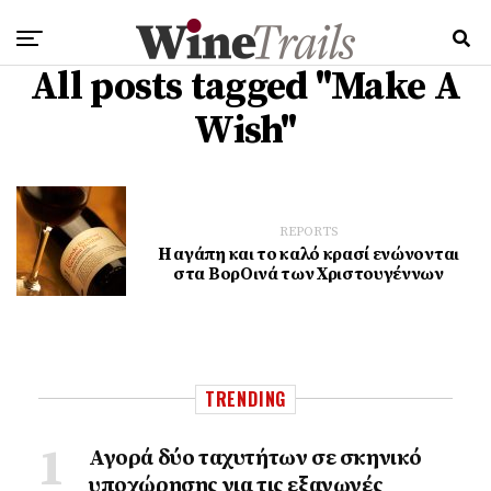
All posts tagged "Make A
Wish"
REPORTS
H αγάπη και το καλό κρασί ενώνονται
στα ΒορΟινά των Χριστουγέννων
TRENDING
Αγορά δύο ταχυτήτων σε σκηνικό
υποχώρησης για τις εξαγωγές