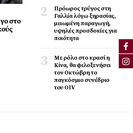
Πρόωρος τρύγος στη
Γαλλία λόγω ξηρασίας,
γο στο
μειωμένη παραγωγή,
κούς
υψηλές προσδοκίες για
ποιότητα
Με ρόλο στο κρασί η
Κίνα, θα φιλοξενήσει
τον Οκτώβρη το
παγκόσμιο συνέδριο
του ΟΙV