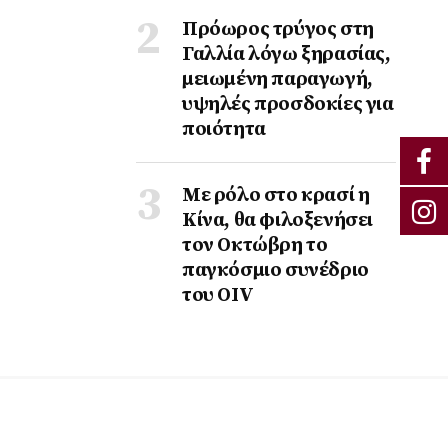
Πρόωρος τρύγος στη
Γαλλία λόγω ξηρασίας,
μειωμένη παραγωγή,
υψηλές προσδοκίες για
ποιότητα
Με ρόλο στο κρασί η
Κίνα, θα φιλοξενήσει
τον Οκτώβρη το
παγκόσμιο συνέδριο
του ΟΙV