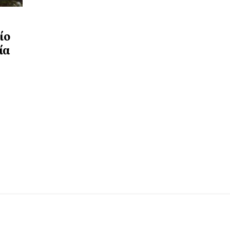
ίο
ία