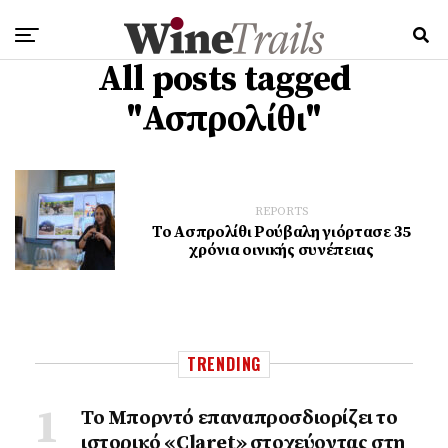
All posts tagged
"Ασπρολίθι"
REPORTS
Το Ασπρολίθι Ρούβαλη γιόρτασε 35
χρόνια οινικής συνέπειας
TRENDING
Το Μπορντό επαναπροσδιορίζει το
ιστορικό «Claret» στοχεύοντας στη