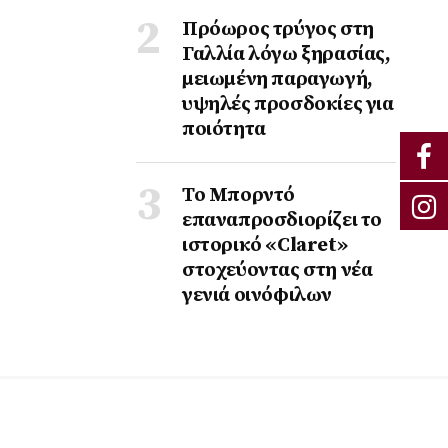
Πρόωρος τρύγος στη
Γαλλία λόγω ξηρασίας,
μειωμένη παραγωγή,
υψηλές προσδοκίες για
ποιότητα
Το Μπορντό
επαναπροσδιορίζει το
ιστορικό «Claret»
στοχεύοντας στη νέα
γενιά οινόφιλων