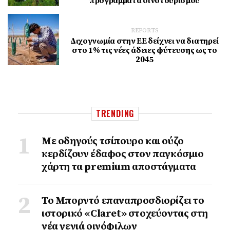
προγράμματα οινοτουρισμού
REPORTS
Διχογνωμία στην ΕΕ δείχνει να διατηρεί
στο 1% τις νέες άδειες φύτευσης ως το
2045
TRENDING
Με οδηγούς τσίπουρο και ούζο
κερδίζουν έδαφος στoν παγκόσμιο
χάρτη τα premium αποστάγματα
Το Μπορντό επαναπροσδιορίζει το
ιστορικό «Claret» στοχεύοντας στη
νέα γενιά οινόφιλων