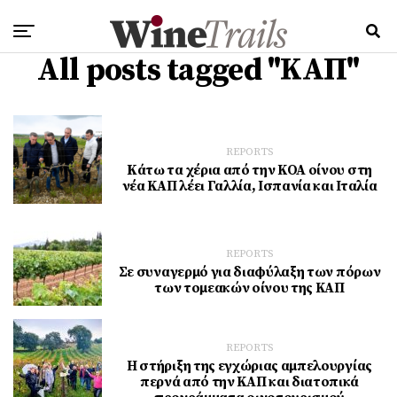
All posts tagged "ΚΑΠ"
REPORTS
Kάτω τα χέρια από την ΚΟΑ οίνου στη
νέα ΚΑΠ λέει Γαλλία, Ισπανία και Ιταλία
REPORTS
Σε συναγερμό για διαφύλαξη των πόρων
των τομεακών οίνου της ΚΑΠ
REPORTS
Η στήριξη της εγχώριας αμπελουργίας
περνά από την ΚΑΠ και διατοπικά