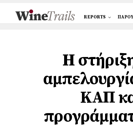
REPORTS
ΠΑΡΟΥ
Η στήριξ
αμπελουργία
ΚΑΠ κα
προγράμματ