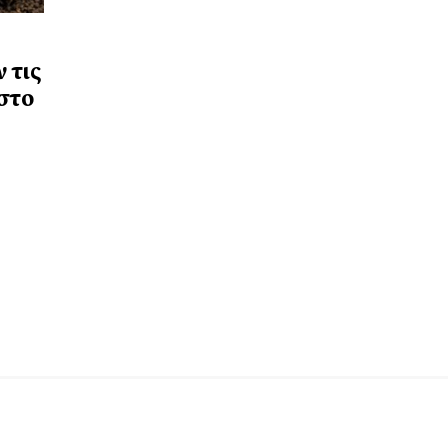
 τις
στο