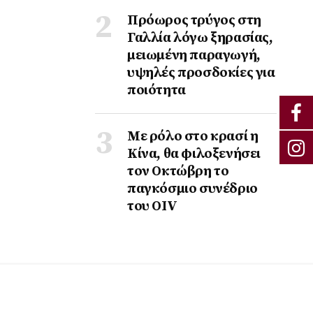
Πρόωρος τρύγος στη
Γαλλία λόγω ξηρασίας,
μειωμένη παραγωγή,
υψηλές προσδοκίες για
ποιότητα
Με ρόλο στο κρασί η
Κίνα, θα φιλοξενήσει
τον Οκτώβρη το
παγκόσμιο συνέδριο
του ΟΙV