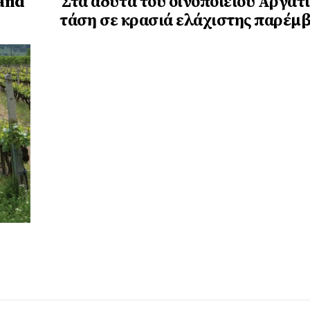
and
Στα άδυτα του οινοποιείου Αργατί
τάση σε κρασιά ελάχιστης παρέμ