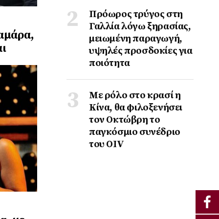
Πρόωρος τρύγος στη
Γαλλία λόγω ξηρασίας,
λαμάρα,
μειωμένη παραγωγή,
αι
υψηλές προσδοκίες για
ποιότητα
Με ρόλο στο κρασί η
Κίνα, θα φιλοξενήσει
τον Οκτώβρη το
παγκόσμιο συνέδριο
του ΟΙV