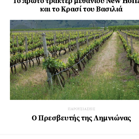
Το πρώτο τρακτέρ μεθανίου New Holl
και το Κρασί του Βασιλιά
ΠΑΡΟΥΣΙΑΣΕΙΣ
Ο Πρεσβευτής της Λημνιώνας