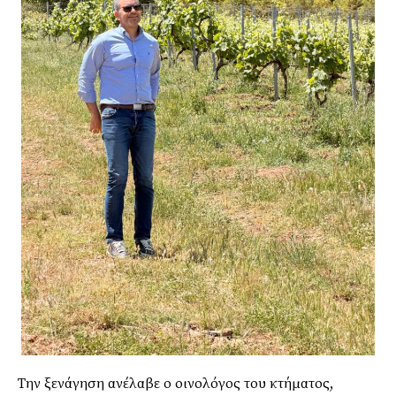
Την ξενάγηση ανέλαβε ο οινολόγος του κτήματος,