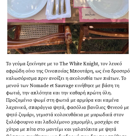
Το γεύμα ξεκίνησε με το The White Knight, τον λευκό
αφρώδη οίνο της Οινοποιίας Μπουτάρη, ως ένα δροσερό
καλωσόρισμα πριν ανοίξει η ακολουθία των πιάτων. Το
μενού των Nomade et Sauvage κινήθηκε με βάση τη
φωτιά, την απλότητα και την καθαρή πρώτη ύλη.
Προζυμένιο ψωμί στη φωτιά με αρμύρα και καμένα
λαχανικά, σπαράγγια ψητά, φασόλια βανίλιες Φενεού με
ψητό ζυμάρι, γεμιστά κολοκυθάκια με μυρωδικά στον
ξυλόφουρνο και λαδολέμονο χαμομήλι, μοσχάρι σε
χύτρα με πίτα στο μαντέμι και γαλατόπιτα με ψητά