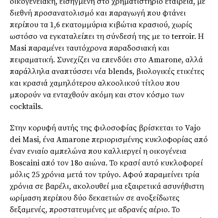
οικογενειακή, εισηγμένη στο χρηματιστήριο εταιρεία, με
διεθνή προσανατολισμό και παραγωγή που φτάνει
περίπου τα 1,6 εκατομμύρια κιβώτια κρασιού, χωρίς
ωστόσο να εγκαταλείπει τη σύνδεσή της με το terroir. Η
Masi παραμένει ταυτόχρονα παραδοσιακή και
πειραματική. Συνεχίζει να επενδύει στο Amarone, αλλά
παράλληλα αναπτύσσει νέα blends, βιολογικές ετικέτες
και κρασιά χαμηλότερου αλκοολικού τίτλου που
μπορούν να ενταχθούν ακόμη και στον κόσμο των
cocktails.
Στην κορυφή αυτής της φιλοσοφίας βρίσκεται το Vajo
dei Masi, ένα Amarone περιορισμένης κυκλοφορίας από
έναν ενιαίο αμπελώνα που καλλιεργεί η οικογένεια
Boscaini από τον 18ο αιώνα. Το κρασί αυτό κυκλοφορεί
μόλις 25 χρόνια μετά τον τρύγο. Αφού παραμείνει τρία
χρόνια σε βαρέλι, ακολουθεί μια εξαιρετικά ασυνήθιστη
ωρίμαση περίπου δύο δεκαετιών σε ανοξείδωτες
δεξαμενές, προστατευμένες με αδρανές αέριο. Το