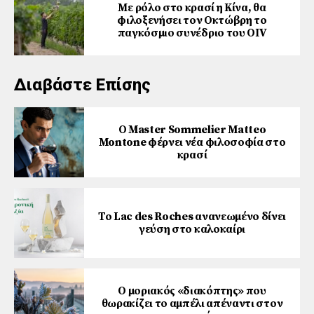
Με ρόλο στο κρασί η Κίνα, θα
φιλοξενήσει τον Οκτώβρη το
παγκόσμιο συνέδριο του ΟΙV
Διαβάστε Επίσης
Ο Master Sommelier Matteo
Montone φέρνει νέα φιλοσοφία στο
κρασί
Το Lac des Roches ανανεωμένο δίνει
γεύση στο καλοκαίρι
Ο μοριακός «διακόπτης» που
θωρακίζει το αμπέλι απέναντι στον