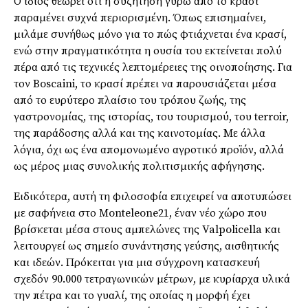
Ο ίδιος θεωρεί ότι η συζήτηση γύρω από το κρασί
παραμένει συχνά περιορισμένη. Όπως επισημαίνει,
μιλάμε συνήθως μόνο για το πώς φτιάχνεται ένα κρασί,
ενώ στην πραγματικότητα η ουσία του εκτείνεται πολύ
πέρα από τις τεχνικές λεπτομέρειες της οινοποίησης. Για
τον Boscaini, το κρασί πρέπει να παρουσιάζεται μέσα
από το ευρύτερο πλαίσιο του τρόπου ζωής, της
γαστρονομίας, της ιστορίας, του τουρισμού, του terroir,
της παράδοσης αλλά και της καινοτομίας. Με άλλα
λόγια, όχι ως ένα απομονωμένο αγροτικό προϊόν, αλλά
ως μέρος μιας συνολικής πολιτισμικής αφήγησης.
Ειδικότερα, αυτή τη φιλοσοφία επιχειρεί να αποτυπώσει
με σαφήνεια στο Monteleone21, έναν νέο χώρο που
βρίσκεται μέσα στους αμπελώνες της Valpolicella και
λειτουργεί ως σημείο συνάντησης γεύσης, αισθητικής
και ιδεών. Πρόκειται για μια σύγχρονη κατασκευή
σχεδόν 90.000 τετραγωνικών μέτρων, με κυρίαρχα υλικά
την πέτρα και το γυαλί, της οποίας η μορφή έχει