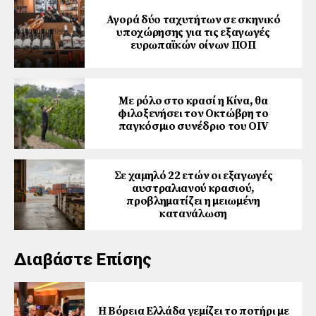
Αγορά δύο ταχυτήτων σε σκηνικό
υποχώρησης για τις εξαγωγές
ευρωπαϊκών οίνων ΠΟΠ
Με ρόλο στο κρασί η Κίνα, θα
φιλοξενήσει τον Οκτώβρη το
παγκόσμιο συνέδριο του ΟΙV
Σε χαμηλό 22 ετών οι εξαγωγές
αυστραλιανού κρασιού,
προβληματίζει η μειωμένη
κατανάλωση
Διαβάστε Επίσης
Η Βόρεια Ελλάδα γεμίζει το ποτήρι με