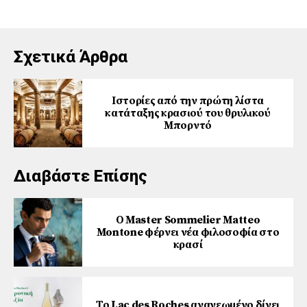
Σχετικά Άρθρα
Ιστορίες από την πρώτη λίστα
κατάταξης κρασιού του θρυλικού
Μπορντό
Διαβάστε Επίσης
Ο Master Sommelier Matteo
Montone φέρνει νέα φιλοσοφία στο
κρασί
Το Lac des Roches ανανεωμένο δίνει