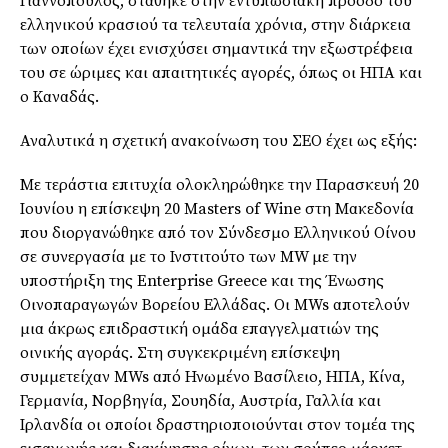
Γιαννόπουλος, στάθηκε στην εντυπωσιακή πρόοδο του
ελληνικού κρασιού τα τελευταία χρόνια, στην διάρκεια
των οποίων έχει ενισχύσει σημαντικά την εξωστρέφεια
του σε ώριμες και απαιτητικές αγορές, όπως οι ΗΠΑ και
ο Καναδάς.
Αναλυτικά η σχετική ανακοίνωση του ΣΕΟ έχει ως εξής:
Με τεράστια επιτυχία ολοκληρώθηκε την Παρασκευή 20
Ιουνίου η επίσκεψη 20 Masters of Wine στη Μακεδονία
που διοργανώθηκε από τον Σύνδεσμο Ελληνικού Οίνου
σε συνεργασία με το Ινστιτούτο των MW με την
υποστήριξη της Enterprise Greece και της Ένωσης
Οινοπαραγωγών Βορείου Ελλάδας. Οι MWs αποτελούν
μια άκρως επιδραστική ομάδα επαγγελματιών της
οινικής αγοράς. Στη συγκεκριμένη επίσκεψη
συμμετείχαν MWs από Ηνωμένο Βασίλειο, ΗΠΑ, Κίνα,
Γερμανία, Νορβηγία, Σουηδία, Αυστρία, Γαλλία και
Ιρλανδία οι οποίοι δραστηριοποιούνται στον τομέα της