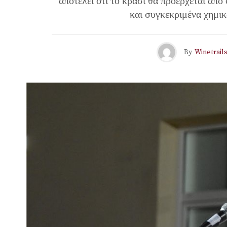
αποτελεί ότι το κρασί θα προέρχεται από
και συγκεκριμένα χημικ
By
Winetrail