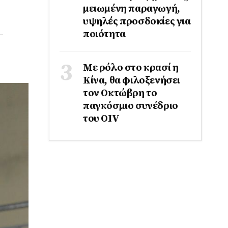
μειωμένη παραγωγή,
υψηλές προσδοκίες για
ποιότητα
Με ρόλο στο κρασί η
Κίνα, θα φιλοξενήσει
τον Οκτώβρη το
παγκόσμιο συνέδριο
του ΟΙV