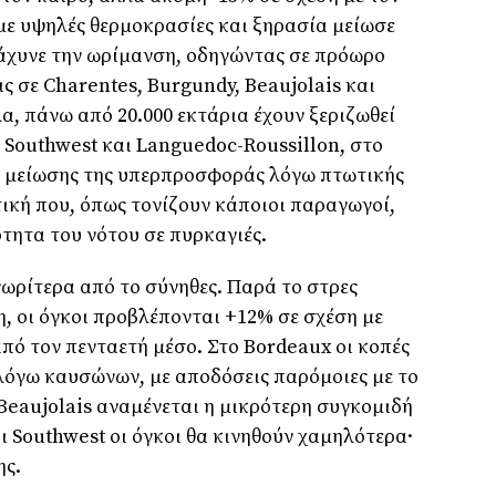
με υψηλές θερμοκρασίες και ξηρασία μείωσε
τάχυνε την ωρίμανση, οδηγώντας σε πρόωρο
ς σε Charentes, Burgundy, Beaujolais και
, πάνω από 20.000 εκτάρια έχουν ξεριζωθεί
, Southwest και Languedoc-Roussillon, στο
 μείωσης της υπερπροσφοράς λόγω πτωτικής
ική που, όπως τονίζουν κάποιοι παραγωγοί,
τητα του νότου σε πυρκαγιές.
ωρίτερα από το σύνηθες. Παρά το στρες
η, οι όγκοι προβλέπονται +12% σε σχέση με
πό τον πενταετή μέσο. Στο Bordeaux οι κοπές
λόγω καυσώνων, με αποδόσεις παρόμοιες με το
 Beaujolais αναμένεται η μικρότερη συγκομιδή
ι Southwest οι όγκοι θα κινηθούν χαμηλότερα·
ης.