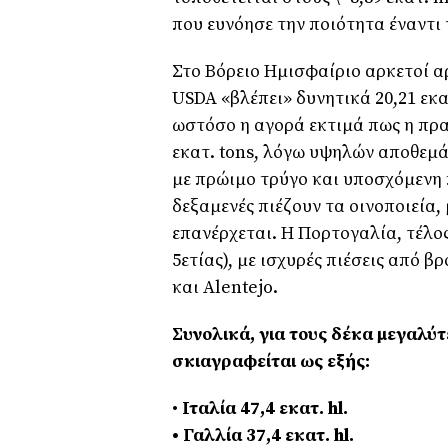
που ευνόησε την ποιότητα έναντι
Στο Βόρειο Ημισφαίριο αρκετοί α
USDA «βλέπει» δυνητικά 20,21 εκατ
ωστόσο η αγορά εκτιμά πως η πρα
εκατ. tons, λόγω υψηλών αποθεμάτ
με πρώιμο τρύγο και υποσχόμενη π
δεξαμενές πιέζουν τα οινοποιεία,
επανέρχεται. Η Πορτογαλία, τέλος,
5ετίας), με ισχυρές πιέσεις από 
και Alentejo.
Συνολικά, για τους δέκα μεγαλύ
σκιαγραφείται ως εξής:
•
Ιταλία 47,4 εκατ. hl.
• Γαλλία 37,4 εκατ. hl.