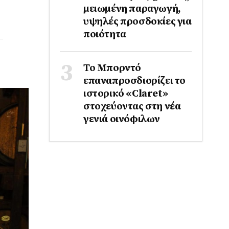
μειωμένη παραγωγή,
υψηλές προσδοκίες για
ποιότητα
Το Μπορντό
επαναπροσδιορίζει το
ιστορικό «Claret»
στοχεύοντας στη νέα
γενιά οινόφιλων