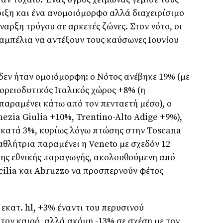
οιξη και ένα ανομοιόμορφο αλλά διαχειρίσιμο
αρξη τρύγου σε αρκετές ζώνες. Στον νότο, οι
 αμπέλια να αντέξουν τους καύσωνες Ιουνίου
 δεν ήταν ομοιόμορφη: ο Νότος ανέβηκε 19% (με
Βορειοδυτικός Ιταλικός χώρος +8% (η
αραμένει κάτω από τον πενταετή μέσο), ο
ezia Giulia +10%, Trentino-Alto Adige +9%),
 κατά 3%, κυρίως λόγω πτώσης στην Toscana
αθλήτρια παραμένει η Veneto με σχεδόν 12
 της εθνικής παραγωγής, ακολουθούμενη από
icilia και Abruzzo να προσπερνούν φέτος
εκατ. hl, +3% έναντι του περυσινού
τον καιρό, αλλά ακόμη -13% σε σχέση με τον