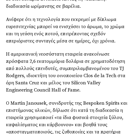
διαδικασία ωρίμανσης σε βαρέλια.
Ανέφερε ότι η τεχνολογία που εκκρεμεί με δίπλωμα
ευρεσιτεχνίας μπορεί να ενισχύσει το άρωμα, το χρώμα
και τη γεύση ενός ποτού, επιτρέποντας σχεδόν
απεριόριστες συνταγές μέσα σε ημέρες, όχι χρόνια
.
Η αμερικανική νεοσύστατη εταιρεία ανακοίνωσε
πρόσφατα 2,6 εκατομμύρια δολάρια σε χρηματοδότηση
από πολλούς επενδυτές, συμπεριλαμβανομένου του TJ
Rodgers
, ιδιοκτήτη του οινοποιείου
Clos
de
la
Tech
στα
όρη
Santa
Cruz
και μέλος του
Silicon
Valley
Engineering
Council
Hall
of Fame.
Ο Martin
Janousek
, συνιδρυτής της
Bespoken
Spirits
και
επιστήμονας υλικών, δήλωσε ότι κατά τη διαδικασία η
εταιρεία χρησιμοποιεί «τα ίδια φυσικά στοιχεία ξύλου,
καψαλίσματος και κάρβουνου» και βοηθά τους
«
αποσταγματοποιούς
, τις ζυθοποιίες και τα πρατήρια