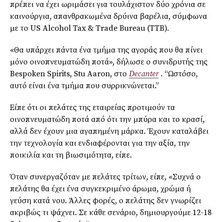
πρέπει να έχει ωριμάσει για τουλάχιστον δύο χρόνια σε
καινούργια, απανθρακωμένα δρύινα βαρέλια, σύμφωνα
με το
US
Alcohol
Tax
& Trade Bureau
(TTB).
«Θα υπάρχει πάντα ένα τμήμα της αγοράς που θα πίνει
μόνο οινοπνευματώδη ποτά», δήλωσε ο συνιδρυτής της
Bespoken
Spirits
,
Stu
Aaron
, στο
Decanter
. “Ωστόσο,
αυτό είναι ένα τμήμα που συρρικνώνεται.”
Είπε ότι οι πελάτες της εταιρείας προτιμούν τα
οινοπνευματώδη ποτά από ότι την μπύρα και το κρασί,
αλλά δεν έχουν μια αγαπημένη μάρκα. Έχουν καταλάβει
την τεχνολογία και ενδιαφέρονται για την αξία, την
ποικιλία και τη βιωσιμότητα, είπε.
Όταν συνεργαζόταν με πελάτες τρίτων, είπε, «Συχνά ο
πελάτης θα έχει ένα συγκεκριμένο άρωμα, χρώμα ή
γεύση κατά νου. Άλλες φορές, ο πελάτης δεν γνωρίζει
ακριβώς τι ψάχνει. Σε κάθε σενάριο, δημιουργούμε 12-18