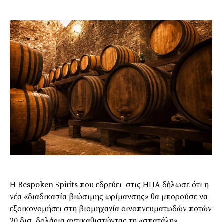
Η
Bespoken Spirits
που εδρεύει στις
ΗΠΑ
δήλωσε ότι η
νέα «
διαδικασία βιώσιμης ωρίμανσης
» θα μπορούσε να
εξοικονομήσει στη βιο
μηχανία οινοπνευματωδών ποτών
20 δισ. δολάρια αντικαθιστώντας τη «σπατάλη»