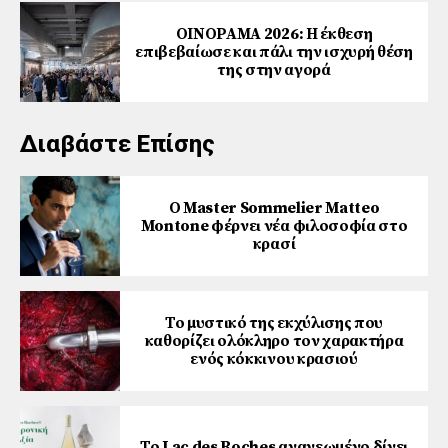
ΟΙΝΟΡΑΜΑ 2026: Η έκθεση
επιβεβαίωσε και πάλι την ισχυρή θέση
της στην αγορά
Διαβάστε Επίσης
Ο Master Sommelier Matteo
Montone φέρνει νέα φιλοσοφία στο
κρασί
Το μυστικό της εκχύλισης που
καθορίζει ολόκληρο τον χαρακτήρα
ενός κόκκινου κρασιού
Το Lac des Roches ανανεωμένο δίνει