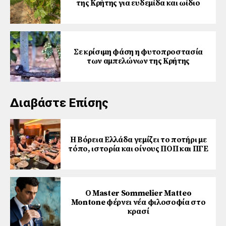
της Κρήτης για ευδεμίδα και ωίδιο
Σε κρίσιμη φάση η φυτοπροστασία
των αμπελώνων της Κρήτης
Διαβάστε Επίσης
Η Βόρεια Ελλάδα γεμίζει το ποτήρι με
τόπο, ιστορία και οίνους ΠΟΠ και ΠΓΕ
Ο Master Sommelier Matteo
Montone φέρνει νέα φιλοσοφία στο
κρασί