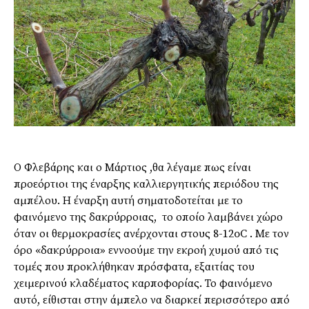
Ο Φλεβάρης και ο Μάρτιος ,θα λέγαμε πως είναι
προεόρτιοι της έναρξης καλλιεργητικής περιόδου της
αμπέλου. Η έναρξη αυτή σηματοδοτείται με το
φαινόμενο της δακρύρροιας, το οποίο λαμβάνει χώρο
όταν οι θερμοκρασίες ανέρχονται στους 8-12oC . Με τον
όρο «δακρύρροια» εννοούμε την εκροή χυμού από τις
τομές που προκλήθηκαν πρόσφατα, εξαιτίας του
χειμερινού κλαδέματος καρποφορίας. Το φαινόμενο
αυτό, είθισται στην άμπελο να διαρκεί περισσότερο από