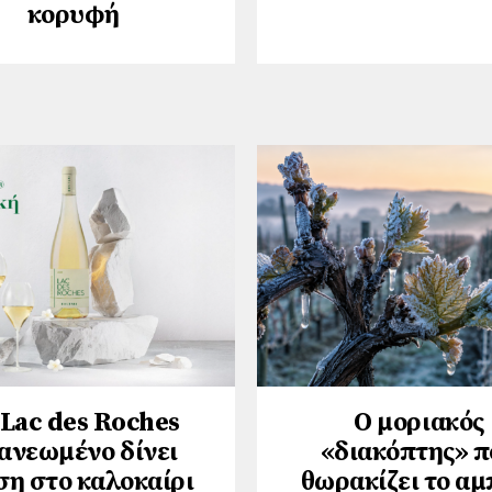
κορυφή
 Lac des Roches
Ο μοριακός
ανεωμένο δίνει
«διακόπτης» π
ση στο καλοκαίρι
θωρακίζει το αμ