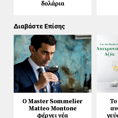
δολάρια
Διαβάστε Επίσης
Ο Master Sommelier
Το
Matteo Montone
αν
φέρνει νέα
γεύ