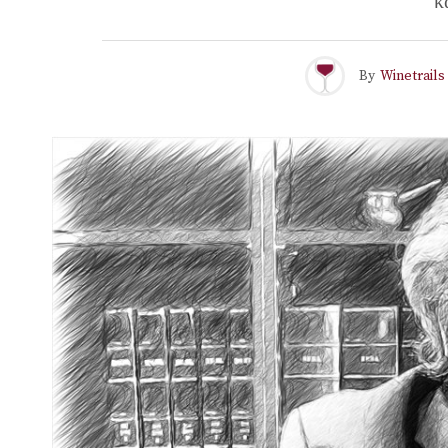
κ
By
Winetrails