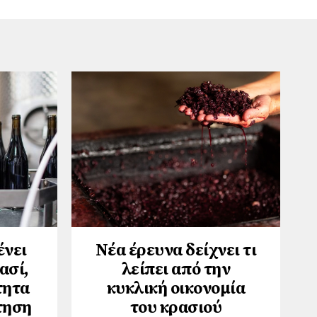
ένει
Νέα έρευνα δείχνει τι
ασί,
λείπει από την
τητα
κυκλική οικονομία
τηση
του κρασιού