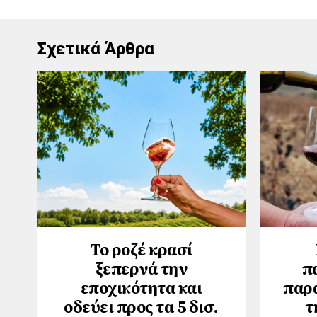
Σχετικά Άρθρα
Το ροζέ κρασί
ξεπερνά την
π
εποχικότητα και
παρ
οδεύει προς τα 5 δισ.
τ