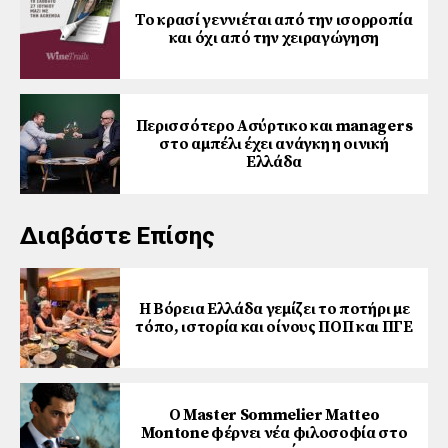
Το κρασί γεννιέται από την ισορροπία
και όχι από την χειραγώγηση
Περισσότερο Ασύρτικο και managers
στο αμπέλι έχει ανάγκη η οινική
Ελλάδα
Διαβάστε Επίσης
Η Βόρεια Ελλάδα γεμίζει το ποτήρι με
τόπο, ιστορία και οίνους ΠΟΠ και ΠΓΕ
Ο Master Sommelier Matteo
Montone φέρνει νέα φιλοσοφία στο