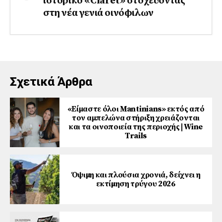
ιστορικό «Claret» στοχεύοντας
στη νέα γενιά οινόφιλων
Σχετικά Άρθρα
«Είμαστε όλοι Mantinians» εκτός από
τον αμπελώνα στήριξη χρειάζονται
και τα οινοποιεία της περιοχής | Wine
Trails
Όψιµη και πλούσια χρονιά, δείχνει η
εκτίµηση τρύγου 2026