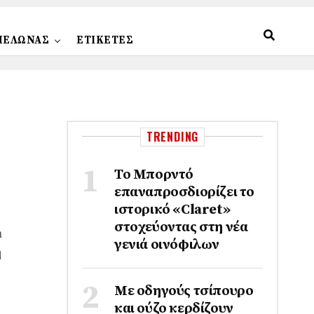
ΠΕΛΩΝΑΣ
ΕΤΙΚΕΤΕΣ
TRENDING
Το Μπορντό
επαναπροσδιορίζει το
ιστορικό «Claret»
στοχεύοντας στη νέα
n
γενιά οινόφιλων
η
Με οδηγούς τσίπουρο
και ούζο κερδίζουν