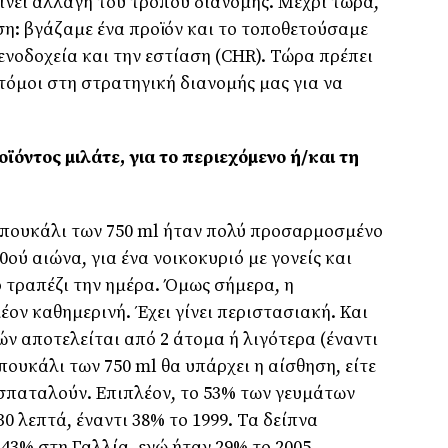
ίνει αλλαγή του τρόπου διανομής. Μέχρι τώρα,
ση: βγάζαμε ένα προϊόν και το τοποθετούσαμε
ενοδοχεία και την εστίαση (CHR). Τώρα πρέπει
οτόμοι στη στρατηγική διανομής μας για να
ϊόντος μιλάτε, για το περιεχόμενο ή/και τη
 μπουκάλι των 750 ml ήταν πολύ προσαρμοσμένο
0ού αιώνα, για ένα νοικοκυριό με γονείς και
 τραπέζι την ημέρα. Όμως σήμερα, η
ον καθημερινή. Έχει γίνει περιστασιακή. Και
ν αποτελείται από 2 άτομα ή λιγότερα (έναντι
μπουκάλι των 750 ml θα υπάρχει η αίσθηση, είτε
ο σπαταλούν. Επιπλέον, το 53% των γευμάτων
30 λεπτά, έναντι 38% το 1999. Τα δείπνα
43% στη Γαλλία, ενώ ήταν 29% το 2005.