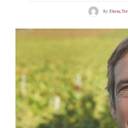
By
Ζήσης Πα