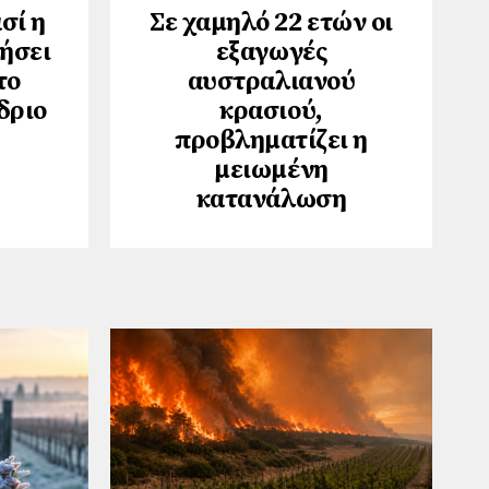
σί η
Σε χαμηλό 22 ετών οι
νήσει
εξαγωγές
το
αυστραλιανού
δριο
κρασιού,
προβληματίζει η
μειωμένη
κατανάλωση