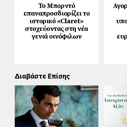
Το Μπορντό
Αγορ
επαναπροσδιορίζει το
ιστορικό «Claret»
υπο
στοχεύοντας στη νέα
γενιά οινόφιλων
ευ
Διαβάστε Επίσης