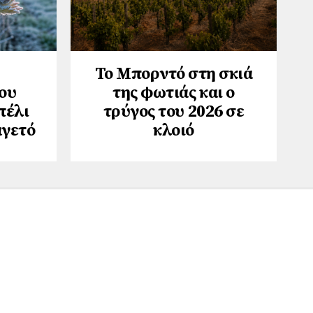
Το Μπορντό στη σκιά
ου
της φωτιάς και ο
πέλι
τρύγος του 2026 σε
αγετό
κλοιό