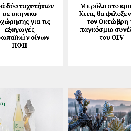
ά δύο ταχυτήτων
Με ρόλο στο κρα
σε σκηνικό
Κίνα, θα φιλοξε
χώρησης για τις
τον Οκτώβρη 
εξαγωγές
παγκόσμιο συνέ
ρωπαϊκών οίνων
του ΟΙV
ΠΟΠ