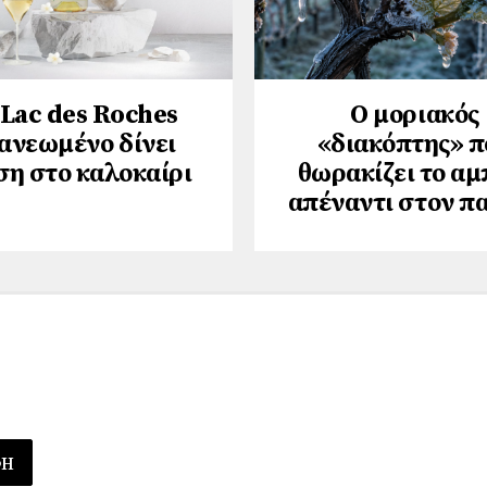
 Lac des Roches
Ο μοριακός
ανεωμένο δίνει
«διακόπτης» π
ση στο καλοκαίρι
θωρακίζει το αμ
απέναντι στον π