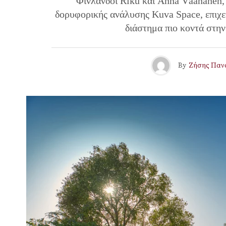
Φινλανδοί Riku και Anna Väänänen, 
δορυφορικής ανάλυσης Kuva Space, επιχε
διάστημα πιο κοντά στην
By
Ζήσης Παν