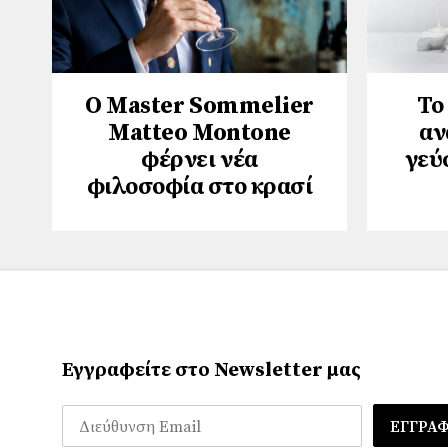
Ο Master Sommelier
Το
Matteo Montone
αν
φέρνει νέα
γεύ
φιλοσοφία στο κρασί
Εγγραφείτε στο Newsletter μας