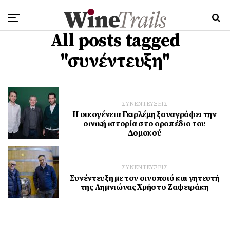
All posts tagged
"συνέντευξη"
ΣΥΝΕΝΤΕΥΞΕΙΣ
Η οικογένεια Γκιρλέμη ξαναγράφει την
οινική ιστορία στο οροπέδιο του
Δομοκού
ΣΥΝΕΝΤΕΥΞΕΙΣ
Συνέντευξη με τον οινοποιό και γητευτή
της Λημνιώνας Χρήστο Ζαφειράκη