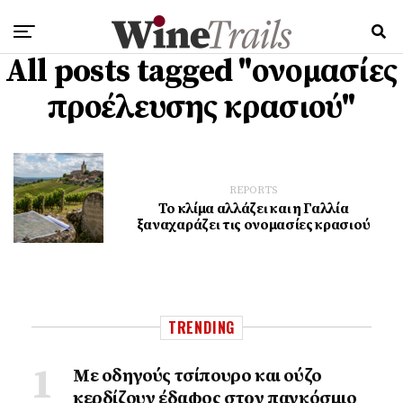
All posts tagged "ονομασίες
προέλευσης κρασιού"
REPORTS
Το κλίμα αλλάζει και η Γαλλία
ξαναχαράζει τις ονομασίες κρασιού
TRENDING
Με οδηγούς τσίπουρο και ούζο
κερδίζουν έδαφος στoν παγκόσμιο