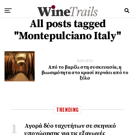
All posts tagged
"Montepulciano Italy"
REPORTS
Aπό το βαρέλι στη συσκευασία, η
βιωσιμότητα στο κρασί περνάει από το
ξύλο
TRENDING
Αγορά δύο ταχυτήτων σε σκηνικό
υποχώρησης για τις εξαγωγές