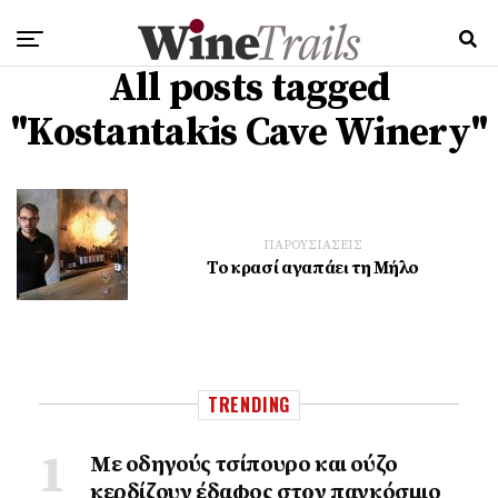
All posts tagged
"Kostantakis Cave Winery"
ΠΑΡΟΥΣΙΑΣΕΙΣ
Το κρασί αγαπάει τη Μήλο
TRENDING
Με οδηγούς τσίπουρο και ούζο
κερδίζουν έδαφος στoν παγκόσμιο