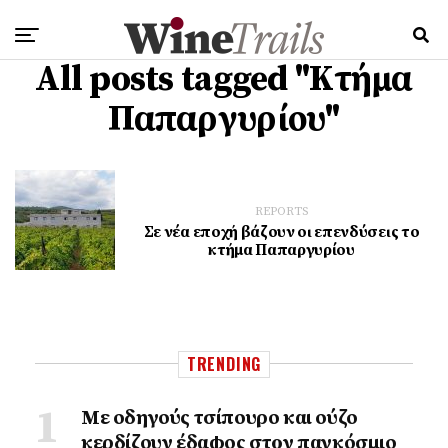
All posts tagged "Kτήμα
Παπαργυρίου"
REPORTS
Σε νέα εποχή βάζουν οι επενδύσεις το
κτήμα Παπαργυρίου
TRENDING
Με οδηγούς τσίπουρο και ούζο
κερδίζουν έδαφος στoν παγκόσμιο