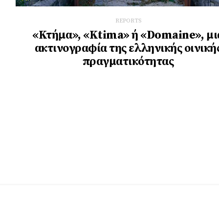
REPORTS
«Κτήµα», «Κtima» ή «Domaine», μι
ακτινογραφία της ελληνικής οινική
πραγματικότητας