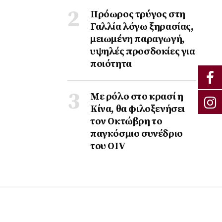
Πρόωρος τρύγος στη
Γαλλία λόγω ξηρασίας,
μειωμένη παραγωγή,
υψηλές προσδοκίες για
ποιότητα
Με ρόλο στο κρασί η
Κίνα, θα φιλοξενήσει
τον Οκτώβρη το
παγκόσμιο συνέδριο
του ΟΙV