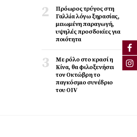
Πρόωρος τρύγος στη
Γαλλία λόγω ξηρασίας,
μειωμένη παραγωγή,
υψηλές προσδοκίες για
ποιότητα
Με ρόλο στο κρασί η
Κίνα, θα φιλοξενήσει
τον Οκτώβρη το
παγκόσμιο συνέδριο
του ΟΙV