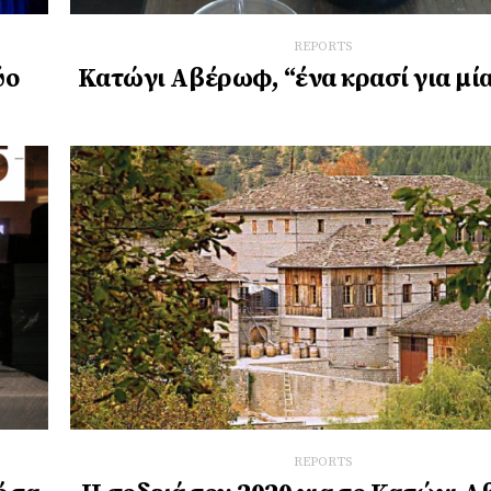
REPORTS
ύο
Κατώγι Αβέρωφ, “ένα κρασί για μί
REPORTS