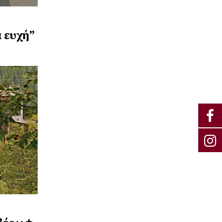
α ευχή”