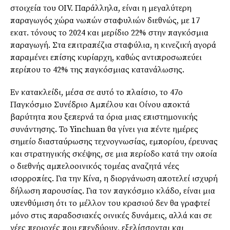
στοιχεία του OIV. Παράλληλα, είναι η μεγαλύτερη
παραγωγός χώρα νωπών σταφυλιών διεθνώς, με 17
εκατ. τόνους το 2024 και μερίδιο 22% στην παγκόσμια
παραγωγή. Στα επιτραπέζια σταφύλια, η κινεζική αγορά
παραμένει επίσης κυρίαρχη, καθώς αντιπροσωπεύει
περίπου το 42% της παγκόσμιας κατανάλωσης.
Εν κατακλείδι, μέσα σε αυτό το πλαίσιο, το 47ο
Παγκόσμιο Συνέδριο Αμπέλου και Οίνου αποκτά
βαρύτητα που ξεπερνά τα όρια μιας επιστημονικής
συνάντησης. Το Yinchuan θα γίνει για πέντε ημέρες
σημείο διασταύρωσης τεχνογνωσίας, εμπορίου, έρευνας
και στρατηγικής σκέψης, σε μια περίοδο κατά την οποία
ο διεθνής αμπελοοινικός τομέας αναζητά νέες
ισορροπίες. Για την Κίνα, η διοργάνωση αποτελεί ισχυρή
δήλωση παρουσίας. Για τον παγκόσμιο κλάδο, είναι μια
υπενθύμιση ότι το μέλλον του κρασιού δεν θα γραφτεί
μόνο στις παραδοσιακές οινικές δυνάμεις, αλλά και σε
νέες περιοχές που επενδύουν, εξελίσσονται και