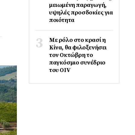
μειωμένη παραγωγή,
υψηλές προσδοκίες για
ποιότητα
Με ρόλο στο κρασί η
Κίνα, θα φιλοξενήσει
τον Οκτώβρη το
παγκόσμιο συνέδριο
του ΟΙV