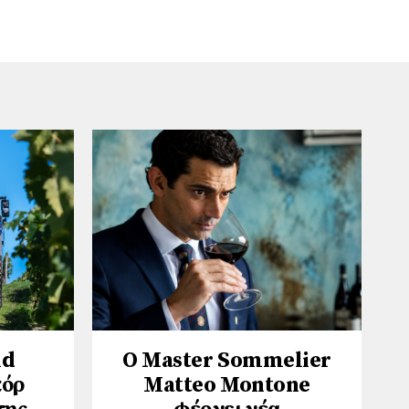
nd
Ο Master Sommelier
κόρ
Matteo Montone