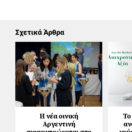
Σχετικά Άρθρα
Η νέα οινική
Το
Αργεντινή
αν