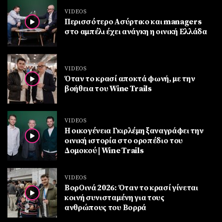
VIDEOS
Περισσότερο Ασύρτικο και managers
στο αμπέλι έχει ανάγκη η οινική Ελλάδα
VIDEOS
Όταν το κρασί αποκτά φωνή, με την
βοήθεια του Wine Trails
VIDEOS
Η οικογένεια Γκιρλέμη ξαναγράφει την
οινική ιστορία στο οροπέδιο του
Δομοκού | Wine Trails
VIDEOS
ΒορΟινά 2026: Όταν το κρασί γίνεται
κοινή συνισταμένη για τους
ανθρώπους του Βορρά