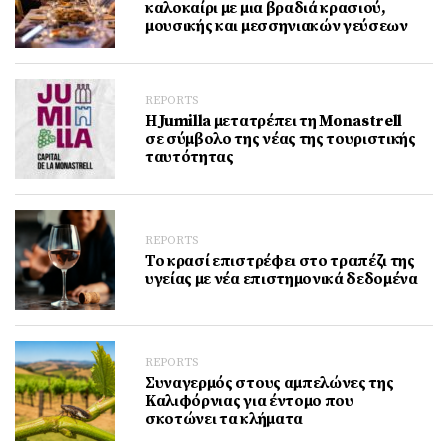
καλοκαίρι με μια βραδιά κρασιού,
μουσικής και μεσσηνιακών γεύσεων
REPORTS
Η Jumilla μετατρέπει τη Monastrell
σε σύμβολο της νέας της τουριστικής
ταυτότητας
REPORTS
Το κρασί επιστρέφει στο τραπέζι της
υγείας με νέα επιστημονικά δεδομένα
REPORTS
Συναγερμός στους αμπελώνες της
Καλιφόρνιας για έντομο που
σκοτώνει τα κλήματα