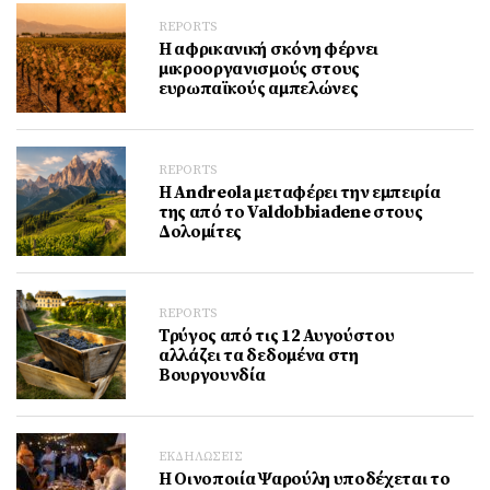
REPORTS
Η αφρικανική σκόνη φέρνει
μικροοργανισμούς στους
ευρωπαϊκούς αμπελώνες
REPORTS
Η Andreola μεταφέρει την εμπειρία
της από το Valdobbiadene στους
Δολομίτες
REPORTS
Τρύγος από τις 12 Αυγούστου
αλλάζει τα δεδομένα στη
Βουργουνδία
ΕΚΔΗΛΩΣΕΙΣ
Η Οινοποιία Ψαρούλη υποδέχεται το