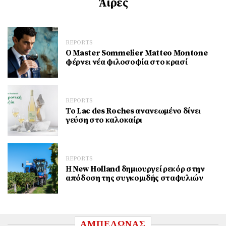
Άιρες
REPORTS
Ο Master Sommelier Matteo Montone
φέρνει νέα φιλοσοφία στο κρασί
REPORTS
Το Lac des Roches ανανεωμένο δίνει
γεύση στο καλοκαίρι
REPORTS
Η New Holland δημιουργεί ρεκόρ στην
απόδοση της συγκομιδής σταφυλιών
ΑΜΠΕΛΩΝΑΣ