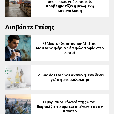
αυστραλιανού κρασιού,
προβληματίζει η μειωμένη
κατανάλωση
Διαβάστε Επίσης
Ο Master Sommelier Matteo
Montone φέρνει νέα φιλοσοφία στο
κρασί
Το Lac des Roches ανανεωμένο δίνει
γεύση στο καλοκαίρι
Ο μοριακός «διακόπτης» που
θωρακίζει το αμπέλι απέναντι στον
παγετό