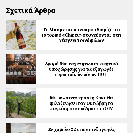
Σχετικά Άρθρα
Το Μπορντό επαναπροσδιορίζει το
ιστορικό «Claret» στοχεύοντας στη
νέα γενιά οινόφιλων
Αγορά δύο ταχυτήτων σε σκηνικό
υποχώρησης για τις εξαγωγές
ευρωπαϊκών οίνων ΠΟΠ
Με ρόλο στο κρασί η Κίνα, θα
φιλοξενήσει τον Οκτώβρη το
παγκόσμιο συνέδριο του ΟΙV
Σε χαμηλό 22 ετών οι εξαγωγές