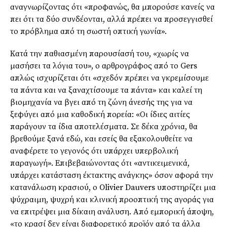
αναγνωρίζοντας ότι «προφανώς, θα μπορούσε κανείς να
πει ότι τα δύο συνδέονται, αλλά πρέπει να προσεγγισθεί
το πρόβλημα από τη σωστή οπτική γωνία».
Κατά την παθιασμένη παρουσίασή του, «χωρίς να
μασήσει τα λόγια του», ο αρθρογράφος από το Gers
απλώς ισχυρίζεται ότι «σχεδόν πρέπει να γκρεμίσουμε
τα πάντα και να ξαναχτίσουμε τα πάντα» και καλεί τη
βιομηχανία να βγει από τη ζώνη άνεσής της για να
ξεφύγει από μια καθοδική πορεία: «Οι ίδιες αιτίες
παράγουν τα ίδια αποτελέσματα. Σε δέκα χρόνια, θα
βρεθούμε ξανά εδώ, και εσείς θα εξακολουθείτε να
αναφέρετε το γεγονός ότι υπάρχει υπερβολική
παραγωγή». Επιβεβαιώνοντας ότι «αντικειμενικά,
υπάρχει κατάσταση έκτακτης ανάγκης» όσον αφορά την
κατανάλωση κρασιού, ο Olivier Dauvers υποστηρίζει μια
ψύχραιμη, ψυχρή και κλινική προοπτική της αγοράς για
να επιτρέψει μια δίκαιη ανάλυση. Από εμπορική άποψη,
«το κρασί δεν είναι διαφορετικό προϊόν από τα άλλα