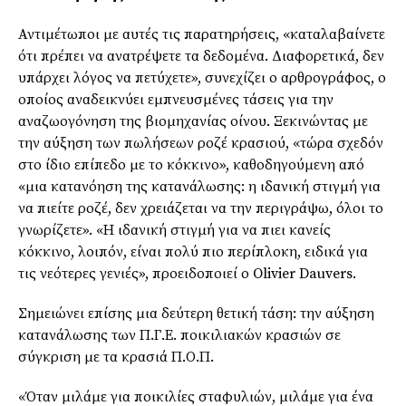
Αντιμέτωποι με αυτές τις παρατηρήσεις, «καταλαβαίνετε
ότι πρέπει να ανατρέψετε τα δεδομένα. Διαφορετικά, δεν
υπάρχει λόγος να πετύχετε», συνεχίζει ο αρθρογράφος, ο
οποίος αναδεικνύει εμπνευσμένες τάσεις για την
αναζωογόνηση της βιομηχανίας οίνου. Ξεκινώντας με
την αύξηση των πωλήσεων ροζέ κρασιού, «τώρα σχεδόν
στο ίδιο επίπεδο με το κόκκινο», καθοδηγούμενη από
«μια κατανόηση της κατανάλωσης: η ιδανική στιγμή για
να πιείτε ροζέ, δεν χρειάζεται να την περιγράψω, όλοι το
γνωρίζετε». «Η ιδανική στιγμή για να πιει κανείς
κόκκινο, λοιπόν, είναι πολύ πιο περίπλοκη, ειδικά για
τις νεότερες γενιές», προειδοποιεί ο Olivier Dauvers.
Σημειώνει επίσης μια δεύτερη θετική τάση: την αύξηση
κατανάλωσης των Π.Γ.Ε. ποικιλιακών κρασιών σε
σύγκριση με τα κρασιά Π.Ο.Π.
«Όταν μιλάμε για ποικιλίες σταφυλιών, μιλάμε για ένα