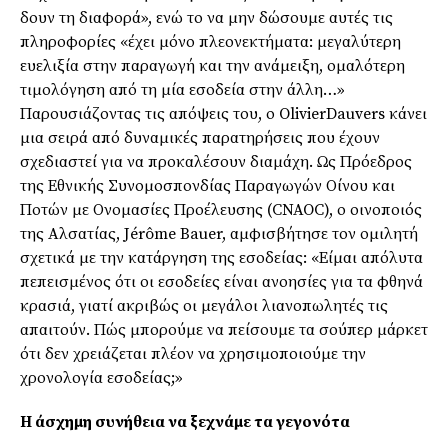
δουν τη διαφορά», ενώ το να μην δώσουμε αυτές τις
πληροφορίες «έχει μόνο πλεονεκτήματα: μεγαλύτερη
ευελιξία στην παραγωγή και την ανάμειξη, ομαλότερη
τιμολόγηση από τη μία εσοδεία στην άλλη…»
Παρουσιάζοντας τις απόψεις του, ο OlivierDauvers κάνει
μια σειρά από δυναμικές παρατηρήσεις που έχουν
σχεδιαστεί για να προκαλέσουν διαμάχη. Ως Πρόεδρος
της Εθνικής Συνομοσπονδίας Παραγωγών Οίνου και
Ποτών με Ονομασίες Προέλευσης (CNAOC), ο οινοποιός
της Αλσατίας, Jérôme Bauer, αμφισβήτησε τον ομιλητή
σχετικά με την κατάργηση της εσοδείας: «Είμαι απόλυτα
πεπεισμένος ότι οι εσοδείες είναι ανοησίες για τα φθηνά
κρασιά, γιατί ακριβώς οι μεγάλοι λιανοπωλητές τις
απαιτούν. Πώς μπορούμε να πείσουμε τα σούπερ μάρκετ
ότι δεν χρειάζεται πλέον να χρησιμοποιούμε την
χρονολογία εσοδείας;»
Η άσχημη συνήθεια να ξεχνάμε τα γεγονότα