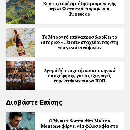
Σε στοχευμένη αύξηση παραγωγής
προσβλέπουν οι παραγωγοί
Prosecco
Το Μπορντό επαναπροσδιορίζει το
ιστορικό «Claret» στοχεύοντας στη
νέα γενιά οινόφιλων
Αγορά δύο ταχυτήτων σε σκηνικό
υποχώρησης για τις εξαγωγές
ευρωπαϊκών οίνων ΠΟΠ
Διαβάστε Επίσης
Ο Master Sommelier Matteo
Montone φέρνει νέα φιλοσοφία στο