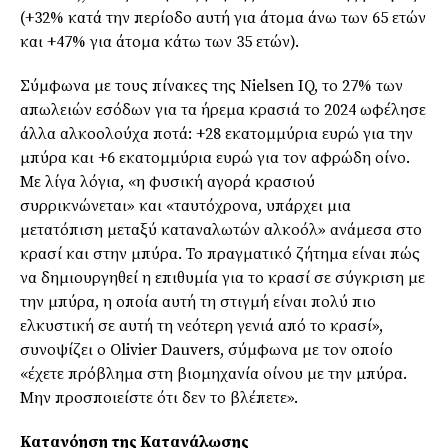
(+32% κατά την περίοδο αυτή για άτομα άνω των 65 ετών
και +47% για άτομα κάτω των 35 ετών).
Σύμφωνα με τους πίνακες της Nielsen IQ, το 27% των
απωλειών εσόδων για τα ήρεμα κρασιά το 2024 ωφέλησε
άλλα αλκοολούχα ποτά: +28 εκατομμύρια ευρώ για την
μπύρα και +6 εκατομμύρια ευρώ για τον αφρώδη οίνο.
Με λίγα λόγια, «η φυσική αγορά κρασιού
συρρικνώνεται» και «ταυτόχρονα, υπάρχει μια
μετατόπιση μεταξύ καταναλωτών αλκοόλ» ανάμεσα στο
κρασί και στην μπύρα. Το πραγματικό ζήτημα είναι πώς
να δημιουργηθεί η επιθυμία για το κρασί σε σύγκριση με
την μπύρα, η οποία αυτή τη στιγμή είναι πολύ πιο
ελκυστική σε αυτή τη νεότερη γενιά από το κρασί»,
συνοψίζει ο Olivier Dauvers, σύμφωνα με τον οποίο
«έχετε πρόβλημα στη βιομηχανία οίνου με την μπύρα.
Μην προσποιείστε ότι δεν το βλέπετε».
Κατανόηση της Κατανάλωσης