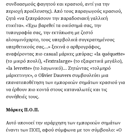
συνδυασμούς φαγητού και κρασιού, αντί για την
περιοχή προέλευσης). Από τους παραγωγούς κρασιού,
ζητά «να ξεπεράσουν την παραδοσιακή γαλλική
ετικέτα». «Έχω βαρεθεί τα οικόσημά σας, την
τυπογραφία σας, την εκτύπωση με ζεστό
αλουμινόχαρτο, τους υπερβολικά συγκρατημένους
υπερθετικούς σας…» ξεκινά ο αρθρογράφος,
αναφέροντας πιο casual μάρκες μπύρας: «la quéquette»
(το μικρό πουλί), «l’extralarge» (το εξαιρετικά μεγάλο),
«la levrette» (το λαγωνικό)… Ζητώντας «τολμηρό
μάρκετινγκ», ο Olivier Dauvers συμβουλεύει μια
επανατοποθέτηση των εμπορικών σημάτων κρασιού για
να έρθουν πιο κοντά στους καταναλωτές και τις
συνήθειές τους.
Μάρκες Π.Ο.Π.
Αυτό υπονοεί την ιεράρχηση των εμπορικών σημάτων
έναντι των ΠΟΠ, αφού σύμφωνα με τον σύμβουλο: «Ο