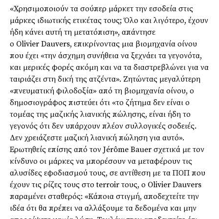
«Χρησιμοποιούν τα σούπερ μάρκετ την εσοδεία στις
μάρκες ιδιωτικής ετικέτας τους; Όλο και λιγότερο, έχουν
ήδη κάνει αυτή τη μετατόπιση», απάντησε
ο Olivier Dauvers, επικρίνοντας μια βιομηχανία οίνου
που έχει «την άσχημη συνήθεια να ξεχνάει τα γεγονότα,
και μερικές φορές ακόμη και να τα διαστρεβλώνει για να
ταιριάζει στη δική της ατζέντα». Ζητώντας μεγαλύτερη
«πνευματική φιλοδοξία» από τη βιομηχανία οίνου, ο
δημοσιογράφος πιστεύει ότι «το ζήτημα δεν είναι ο
τομέας της μαζικής λιανικής πώλησης, είναι ήδη το
γεγονός ότι δεν υπάρχουν πλέον συλλογικές σοδειές.
Δεν χρειάζεστε μαζική λιανική πώληση για αυτό».
Ερωτηθείς επίσης από τον Jérôme Bauer σχετικά με τον
κίνδυνο οι μάρκες να μπορέσουν να μεταφέρουν τις
αλυσίδες εφοδιασμού τους, σε αντίθεση με τα ΠΟΠ που
έχουν τις ρίζες τους στο terroir τους, ο Olivier Dauvers
παραμένει σταθερός: «Κάποια στιγμή, αποδεχτείτε την
ιδέα ότι θα πρέπει να αλλάξουμε τα δεδομένα και μην