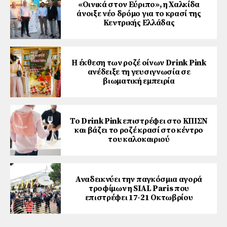
«Οινικά στον Εύριπο», η Χαλκίδα
άνοιξε νέο δρόμο για το κρασί της
Κεντρικής Ελλάδας
Η έκθεση των ροζέ οίνων Drink Pink
ανέδειξε τη γευσιγνωσία σε
βιωματική εμπειρία
Το Drink Pink επιστρέφει στο ΚΠΙΣΝ
και βάζει το ροζέ κρασί στο κέντρο
του καλοκαιριού
Αναδεικνύει την παγκόσμια αγορά
τροφίμων η SIAL Paris που
επιστρέφει 17-21 Οκτωβρίου