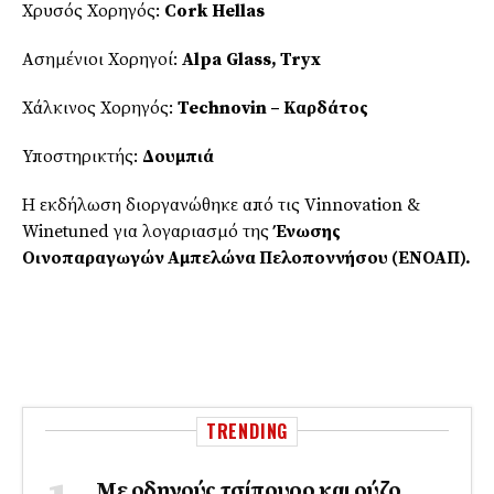
Χρυσός Χορηγός:
Cork
Hellas
Ασημένιοι Χορηγοί:
Alpa
Glass
,
Tryx
Χάλκινος Χορηγός:
Technovin
– Καρδάτος
Υποστηρικτής:
Δουμπιά
Η εκδήλωση διοργανώθηκε από τις Vinnovation &
Winetuned για λογαριασμό της
Ένωσης
Οινοπαραγωγών Αμπελώνα Πελοποννήσου (ΕΝΟΑΠ).
TRENDING
Με οδηγούς τσίπουρο και ούζο