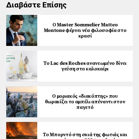
Διαβάστε Επίσης
Ο Master Sommelier Matteo
Montone φέρνει νέα φιλοσοφία στο
κρασί
Το Lac des Roches ανανεωμένο δίνει
γεύση στο καλοκαίρι
Ο μοριακός «διακόπτης» που
θωρακίζει το αμπέλι απέναντι στον
παγετό
Το Μπορντό στη σκιά της φωτιάς και