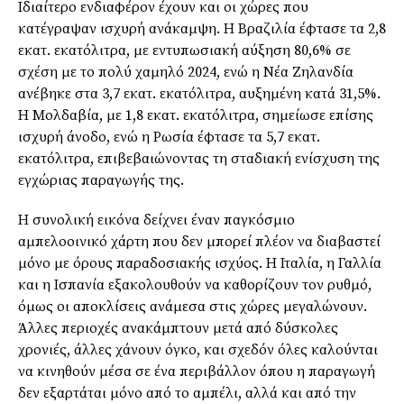
Ιδιαίτερο ενδιαφέρον έχουν και οι χώρες που
κατέγραψαν ισχυρή ανάκαμψη. Η Βραζιλία έφτασε τα 2,8
εκατ. εκατόλιτρα, με εντυπωσιακή αύξηση 80,6% σε
σχέση με το πολύ χαμηλό 2024, ενώ η Νέα Ζηλανδία
ανέβηκε στα 3,7 εκατ. εκατόλιτρα, αυξημένη κατά 31,5%.
Η Μολδαβία, με 1,8 εκατ. εκατόλιτρα, σημείωσε επίσης
ισχυρή άνοδο, ενώ η Ρωσία έφτασε τα 5,7 εκατ.
εκατόλιτρα, επιβεβαιώνοντας τη σταδιακή ενίσχυση της
εγχώριας παραγωγής της.
Η συνολική εικόνα δείχνει έναν παγκόσμιο
αμπελοοινικό χάρτη που δεν μπορεί πλέον να διαβαστεί
μόνο με όρους παραδοσιακής ισχύος. Η Ιταλία, η Γαλλία
και η Ισπανία εξακολουθούν να καθορίζουν τον ρυθμό,
όμως οι αποκλίσεις ανάμεσα στις χώρες μεγαλώνουν.
Άλλες περιοχές ανακάμπτουν μετά από δύσκολες
χρονιές, άλλες χάνουν όγκο, και σχεδόν όλες καλούνται
να κινηθούν μέσα σε ένα περιβάλλον όπου η παραγωγή
δεν εξαρτάται μόνο από το αμπέλι, αλλά και από την