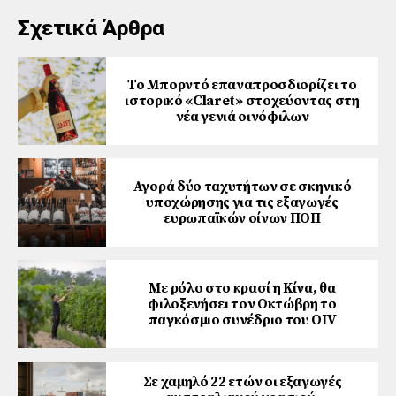
Σχετικά Άρθρα
Το Μπορντό επαναπροσδιορίζει το
ιστορικό «Claret» στοχεύοντας στη
νέα γενιά οινόφιλων
Αγορά δύο ταχυτήτων σε σκηνικό
υποχώρησης για τις εξαγωγές
ευρωπαϊκών οίνων ΠΟΠ
Με ρόλο στο κρασί η Κίνα, θα
φιλοξενήσει τον Οκτώβρη το
παγκόσμιο συνέδριο του ΟΙV
Σε χαμηλό 22 ετών οι εξαγωγές