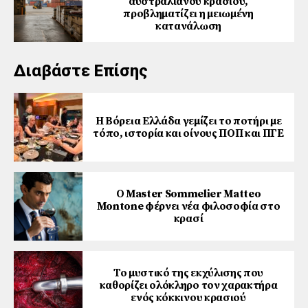
αυστραλιανού κρασιού,
προβληματίζει η μειωμένη
κατανάλωση
Διαβάστε Επίσης
Η Βόρεια Ελλάδα γεμίζει το ποτήρι με
τόπο, ιστορία και οίνους ΠΟΠ και ΠΓΕ
Ο Master Sommelier Matteo
Montone φέρνει νέα φιλοσοφία στο
κρασί
Το μυστικό της εκχύλισης που
καθορίζει ολόκληρο τον χαρακτήρα
ενός κόκκινου κρασιού