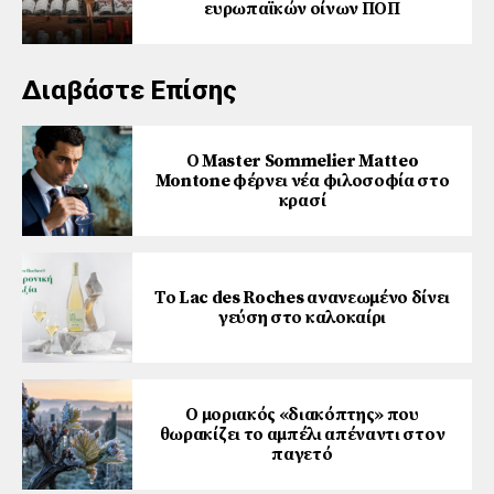
ευρωπαϊκών οίνων ΠΟΠ
Διαβάστε Επίσης
Ο Master Sommelier Matteo
Montone φέρνει νέα φιλοσοφία στο
κρασί
Το Lac des Roches ανανεωμένο δίνει
γεύση στο καλοκαίρι
Ο μοριακός «διακόπτης» που
θωρακίζει το αμπέλι απέναντι στον
παγετό