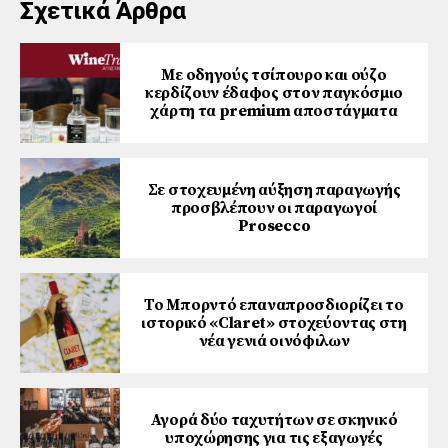
Σχετικά Άρθρα
Με οδηγούς τσίπουρο και ούζο
κερδίζουν έδαφος στoν παγκόσμιο
χάρτη τα premium αποστάγματα
Σε στοχευμένη αύξηση παραγωγής
προσβλέπουν οι παραγωγοί
Prosecco
Το Μπορντό επαναπροσδιορίζει το
ιστορικό «Claret» στοχεύοντας στη
νέα γενιά οινόφιλων
Αγορά δύο ταχυτήτων σε σκηνικό
υποχώρησης για τις εξαγωγές