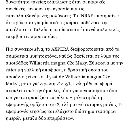
δυνατότητα ταχείας εξάπλωσης όταν οι καιρικές
συνθήκες ευνοούν την υγρασία και τις
επαναλαμβανόμενες μολύνσεις. Το INRAE επισημαίνει
ότι πρόκειται για μία από τις κύριες ασθένειες της
αμπέλου στη Γαλλία, η οποία απαιτεί συχνά πολλαπλές
επεμβάσεις προστασίας.
Πιο συγκεκριμένα, το AXPERA διαφοροποιείται από τα
συμβατικά μυκητοκτόνα, καθώς βασίζεται σε λύμα της
αμοιβάδας Willaertia magna C2c Maky. Σύμφωνα με την
επίσημη γαλλική απόφαση, η δραστική ουσία του
προϊόντος είναι το “Lysat de Willaertia magna C2c
Maky”, με συγκέντρωση 215 g/L, ενώ η άδεια αφορά
αποκλειστικά την άμπελο, τόσο για οινοποιήσιμα όσο
και για επιτραπέζια σταφύλια. Η μέγιστη δόση
εφαρμογής ορίζεται στα 2,5 λίτρα ανά εκτάριο, με έως 12
εφαρμογές ετησίως και ελάχιστο διάστημα τεσσάρων
ημερών μεταξύ δύο επεμβάσεων.