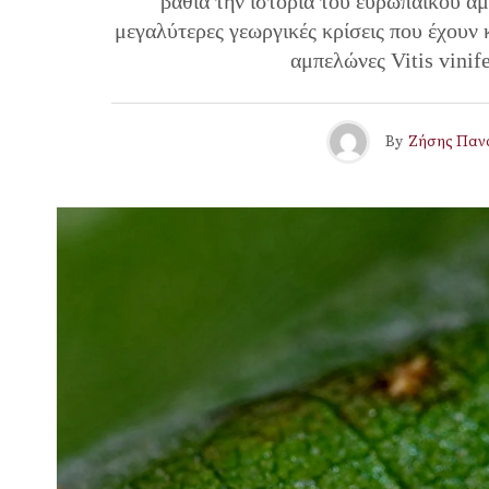
βαθιά την ιστορία του ευρωπαϊκού αμ
μεγαλύτερες γεωργικές κρίσεις που έχουν
αμπελώνες Vitis vinif
By
Ζήσης Παν