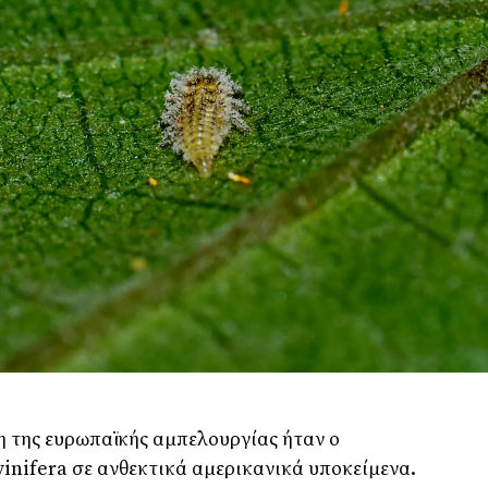
η της ευρωπαϊκής αμπελουργίας ήταν ο
vinifera σε ανθεκτικά αμερικανικά υποκείμενα.