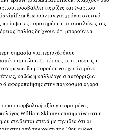
ακή ερευνήτρια Astrid Forneck, υπάρχουν δύο
ας που προσβάλλει τις ρίζες και ένας που
tis vinifera θεωρούνταν για χρόνια σχετικά
, πρόσφατες παρατηρήσεις σε αμπελώνες της
βόρειας Ιταλίας δείχνουν ότι μπορούν να
ίτερη σημασία για περιοχές όπου
σμένα αμπέλια. Σε τέτοιες περιπτώσεις, η
οκειμένων θα μπορούσε να έχει όχι μόνο
νέπειες, καθώς η καλλιέργεια αυτόρριζων
ίο διαφοροποίησης στην παγκόσμια αγορά
τα και συμβολική αξία για ορισμένες
πολόγος William Skinner επισημαίνει ότι η
ου συνδέεται στενά με την ιδέα ότι οι
ρέαστοι από την κρίση του 19ου αιώνα,