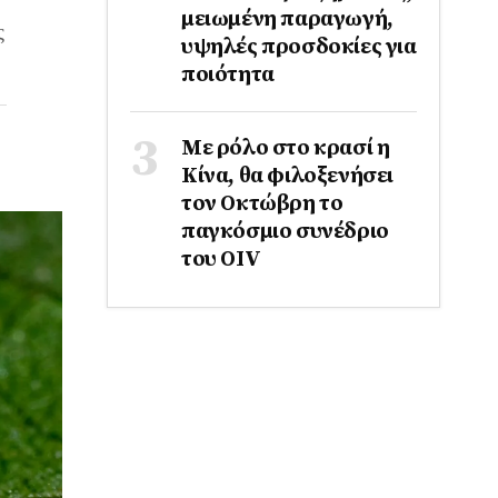
μειωμένη παραγωγή,
ς
υψηλές προσδοκίες για
ποιότητα
Με ρόλο στο κρασί η
Κίνα, θα φιλοξενήσει
τον Οκτώβρη το
παγκόσμιο συνέδριο
του ΟΙV