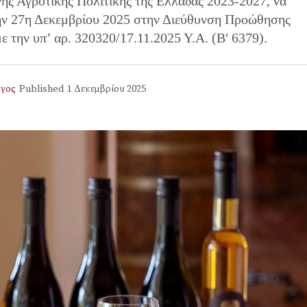
νής Αγροτικής Πολιτικής της Ελλάδας 2023-2027, να
την 27η Δεκεμβρίου 2025 στην Διεύθυνση Προώθησης
την υπ’ αρ. 320320/17.11.2025 Υ.Α. (Β′ 6379).
γος
Published
1 Δεκεμβρίου 2025