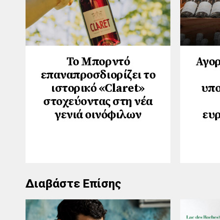
Το Μπορντό
Αγορ
επαναπροσδιορίζει το
ιστορικό «Claret»
υπο
στοχεύοντας στη νέα
γενιά οινόφιλων
ευ
Διαβάστε Επίσης