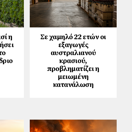
σί η
Σε χαμηλό 22 ετών οι
νήσει
εξαγωγές
το
αυστραλιανού
δριο
κρασιού,
προβληματίζει η
μειωμένη
κατανάλωση