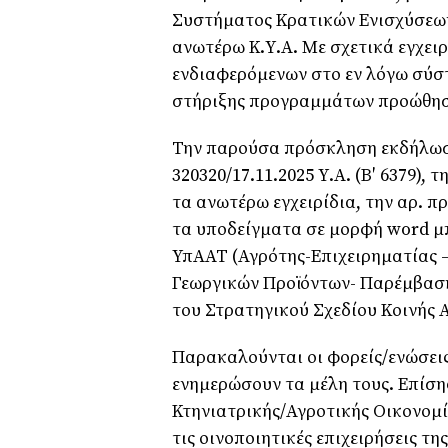
Συστήματος Κρατικών Ενισχύσεων
ανωτέρω Κ.Υ.Α. Με σχετικά εγχει
ενδιαφερόμενων στο εν λόγω σύστ
στήριξης προγραμμάτων προώθησ
Την παρούσα πρόσκληση εκδήλωση
320320/17.11.2025 Υ.Α. (Β′ 6379), τη
τα ανωτέρω εγχειρίδια, την αρ. π
τα υποδείγματα σε μορφή word μπ
ΥπΑΑΤ (Αγρότης-Επιχειρηματίας 
Γεωργικών Προϊόντων- Παρέμβαση
του Στρατηγικού Σχεδίου Κοινής Α
Παρακαλούνται οι φορείς/ενώσεις
ενημερώσουν τα μέλη τους. Επίσης
Κτηνιατρικής/Αγροτικής Οικονομ
τις οινοποιητικές επιχειρήσεις τη