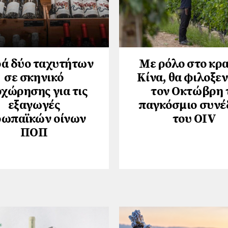
ά δύο ταχυτήτων
Με ρόλο στο κρα
σε σκηνικό
Κίνα, θα φιλοξε
χώρησης για τις
τον Οκτώβρη 
εξαγωγές
παγκόσμιο συνέ
ρωπαϊκών οίνων
του ΟΙV
ΠΟΠ