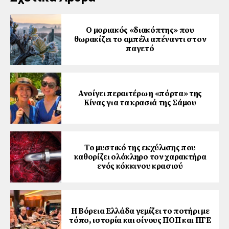
Ο μοριακός «διακόπτης» που
θωρακίζει το αμπέλι απέναντι στον
παγετό
Ανοίγει περαιτέρω η «πόρτα» της
Κίνας για τα κρασιά της Σάμου
Το μυστικό της εκχύλισης που
καθορίζει ολόκληρο τον χαρακτήρα
ενός κόκκινου κρασιού
Η Βόρεια Ελλάδα γεμίζει το ποτήρι με
τόπο, ιστορία και οίνους ΠΟΠ και ΠΓΕ