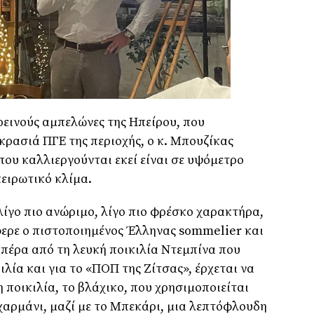
ρεινούς αμπελώνες της Ηπείρου, που
κρασιά ΠΓΕ της περιοχής, ο κ. Μπουζίκας
 που καλλιεργούνται εκεί είναι σε υψόμετρο
πειρωτικό κλίμα.
λίγο πιο ανώριμο, λίγο πιο φρέσκο χαρακτήρα,
φερε ο πιστοποιημένος Έλληνας sommelier και
 πέρα από τη λευκή ποικιλία Ντεμπίνα που
ιλία και για το «ΠΟΠ της Ζίτσας», έρχεται να
 ποικιλία, το βλάχικο, που χρησιμοποιείται
 χαρμάνι, μαζί με το Μπεκάρι, μια λεπτόφλουδη