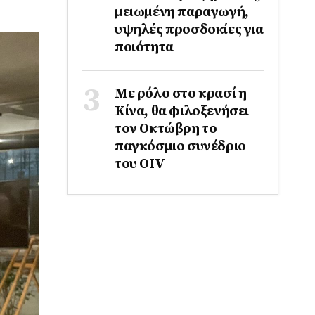
μειωμένη παραγωγή,
υψηλές προσδοκίες για
ποιότητα
Με ρόλο στο κρασί η
Κίνα, θα φιλοξενήσει
τον Οκτώβρη το
παγκόσμιο συνέδριο
του ΟΙV