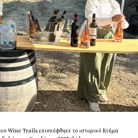
του Wine Trails επισκέφθηκε το ιστορικό Κτήμα