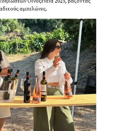
κδηλώσεων Οινοξένεια 2025, βάζοντας
ναδικούς αμπελώνες.