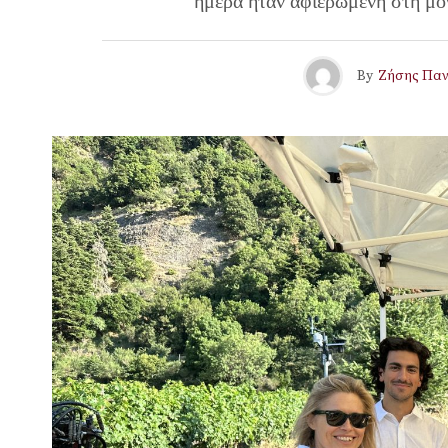
ημέρα ήταν αφιερωμένη στη μο
By
Ζήσης Πα