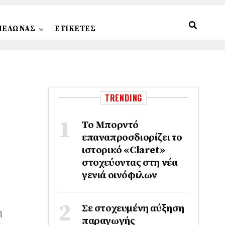
ΠΕΛΩΝΑΣ
ΕΤΙΚΕΤΕΣ
TRENDING
Το Μπορντό
επαναπροσδιορίζει το
ιστορικό «Claret»
στοχεύοντας στη νέα
γενιά οινόφιλων
υ
Σε στοχευμένη αύξηση
η
παραγωγής