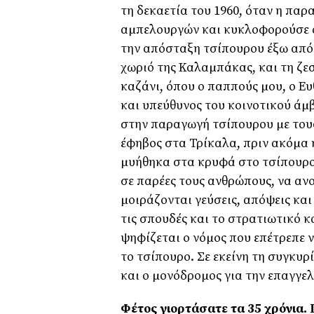
τη δεκαετία του 1960, όταν η πα
αµπελουργών και κυκλοφορούσε α
την απόσταξη τσίπουρου έξω από 
χωριό της Καλαµπάκας, και τη ζ
καζάνι, όπου ο παππούς µου, ο Ευ
και υπεύθυνος του κοινοτικού άµ
στην παραγωγή τσίπουρου µε τους
έφηβος στα Τρίκαλα, πριν ακόµα 
µυήθηκα στα κρυφά στο τσίπουρο
σε παρέες τους ανθρώπους, να ανοί
µοιράζονται γεύσεις, απόψεις κα
τις σπουδές και το στρατιωτικό 
ψηφίζεται ο νόµος που επέτρεπε 
το τσίπουρο. Σε εκείνη τη συγκυρ
και ο µονόδροµος για την
Φέτος γιορτάσατε τα 35 χρόνια. Γ