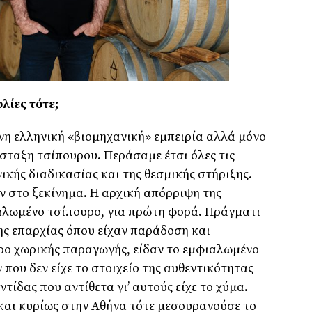
λίες τότε;
νη ελληνική «βιοµηχανική» εµπειρία αλλά µόνο
σταξη τσίπουρου. Περάσαµε έτσι όλες τις
ικής διαδικασίας και της θεσµικής στήριξης.
 στο ξεκίνηµα. Η αρχική απόρριψη της
αλωµένο τσίπουρο, για πρώτη φορά. Πράγµατι
της επαρχίας όπου είχαν παράδοση και
ο χωρικής παραγωγής, είδαν το εµφιαλωµένο
 που δεν είχε το στοιχείο της αυθεντικότητας
τίδας που αντίθετα γι’ αυτούς είχε το χύµα.
και κυρίως στην Αθήνα τότε µεσουρανούσε το