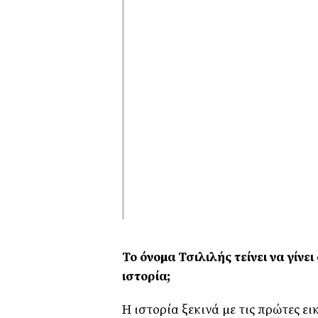
Το όνοµα Τσιλιλής τείνει να γίνε
ιστορία;
Η ιστορία ξεκινά µε τις πρώτες ε