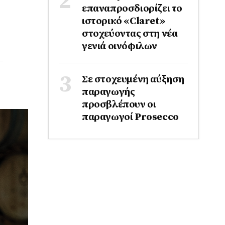
επαναπροσδιορίζει το
ιστορικό «Claret»
στοχεύοντας στη νέα
γενιά οινόφιλων
Σε στοχευμένη αύξηση
παραγωγής
προσβλέπουν οι
παραγωγοί Prosecco