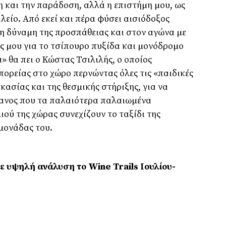
η και την παράδοση, αλλά η επιστήµη µου, ως
λείο. Από εκεί και πέρα φύσει αισιόδοξος
η δύναµη της προσπάθειας και στον αγώνα µε
ος µου για το τσίπουρο πυξίδα και µονόδροµο
» θα πει ο Κώστας Τσιλιλής, ο οποίος
πορείας στο χώρο περνώντας όλες τις «παιδικές
κασίας και της θεσµικής στήριξης, για να
ανος που τα παλαιότερα παλαιωµένα
ύ της χώρας συνεχίζουν το ταξίδι της
µονάδας του.
ε υψηλή ανάλυση το Wine Trails Ιουλίου-