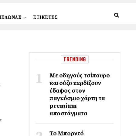
ΠΕΛΩΝΑΣ
ΕΤΙΚΕΤΕΣ
TRENDING
ι
Με οδηγούς τσίπουρο
και ούζο κερδίζουν
έδαφος στoν
παγκόσμιο χάρτη τα
premium
αποστάγματα
ε
Το Μπορντό