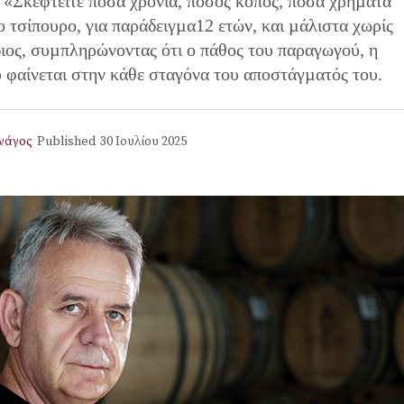
 «Σκεφτείτε πόσα χρόνια, πόσος κόπος, πόσα χρήµατα
ο τσίπουρο, για παράδειγµα12 ετών, και µάλιστα χωρίς
ίδιος, συµπληρώνοντας ότι ο πάθος του παραγωγού, η
υ φαίνεται στην κάθε σταγόνα του αποστάγµατός του.
νάγος
Published
30 Ιουλίου 2025