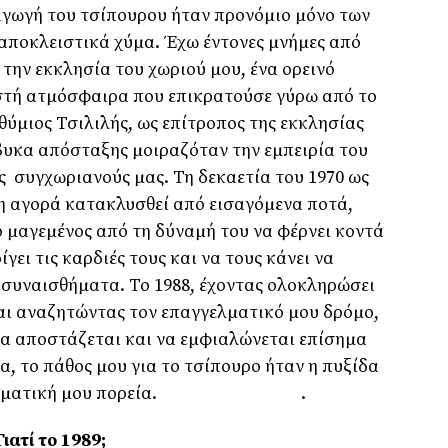
ραγωγή του τσίπουρου ήταν προνόµιο µόνο των
ποκλειστικά χύµα. Έχω έντονες µνήµες από
την εκκλησία του χωριού µου, ένα ορεινό
εστή ατµόσφαιρα που επικρατούσε γύρω από το
θύµιος Τσιλιλής, ως επίτροπος της εκκλησίας
βυκα απόσταξης µοιραζόταν την εµπειρία του
 συγχωριανούς µας. Τη δεκαετία του 1970 ως
η αγορά κατακλυσθεί από εισαγόµενα ποτά,
 µαγεµένος από τη δύναµή του να φέρνει κοντά
γει τις καρδιές τους και να τους κάνει να
ι συναισθήµατα. Το 1988, έχοντας ολοκληρώσει
και αναζητώντας τον επαγγελµατικό µου δρόµο,
να αποστάζεται και να εµφιαλώνεται επίσηµα
ία, το πάθος µου για το τσίπουρο ήταν η πυξίδα
 επαγγελµατική µου πορεία. .
ιατί το 1989;