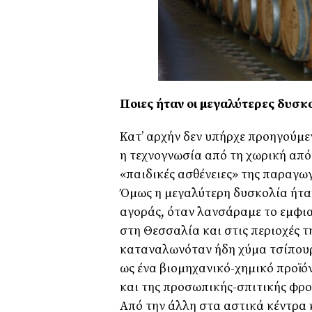
Ποιες ήταν οι µεγαλύτερες δυσκο
Κατ’ αρχήν δεν υπήρχε προηγούµε
η τεχνογνωσία από τη χωρική από
«παιδικές ασθένειες» της παραγωγ
Όµως η µεγαλύτερη δυσκολία ήταν
αγοράς, όταν λανσάραµε το εµφι
στη Θεσσαλία και στις περιοχές 
καταναλωνόταν ήδη χύµα τσίπουρ
ως ένα βιοµηχανικό-χηµικό προϊόν
και της προσωπικής-σπιτικής φρον
Από την άλλη στα αστικά κέντρα 